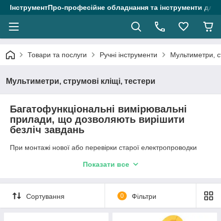
ІнструментПро-професійне обладнання та інструменти для 
Товари та послуги
Ручні інструменти
Мультиметри, ст
Мультиметри, струмові кліщі, тестери
Багатофункціональні вимірювальні
прилади, що дозволяють вирішити
безліч завдань
При монтажі нової або перевірки старої електропроводки
необхідно використовувати прилади, що вимірюють різні
Показати все
електричні показники, так звані тестери. Електрик повинен
використовувати вольтметр, амперметр, омметр, що в
умовах ремонту не завжди зручно. Щоб полегшити і
прискорити роботу з проводкою, були придумані пристрої, які
Сортування
0
Фільтри
об'єднали в собі функції основних вимірювальних датчиків.
Виходячи із заявлених характеристик, вони отримали назву