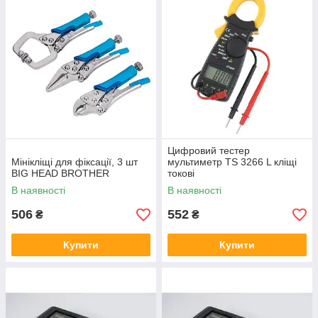
мультиметри.
Мультиметр являє собою компактний електроприлад, хоча
існують і масивні стаціонарні варіанти. Також датчик може
випускатися у вигляді електровимірювальних кліщів і
поєднувати в собі функції обох приладів. З допомогою
тестерів можна виявити несправність в проводці, зазвичай
сигналізує про проблеми звуковий сигнал або підсвічування
на рідкокристалічному екрані. Наявність додаткових функцій
підвищить не тільки характеристики мультиметра, а і його
вартість.
Цифровий тестер
Мінікліщі для фіксації, 3 шт
мультиметр TS 3266 L кліщі
BIG HEAD BROTHER
токові
В наявності
В наявності
506
552
₴
₴
Купити
Купити