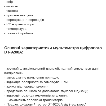
- опір
- ємність
- частота
- прозвон ланцюга
- перевірка p-n переходів
- h21е транзистори
- температура
- логічний пробник
Основні характеристики мультиметра цифрового
DT-9208A:
- зручний функціональний дисплей, на який виводяться дані
вимірювань;
- автоматичне вимкнення приладу;
- індикація полярності за замовчуванням;
- захист від перевантаження;
- продзвона ланцюга за допомогою звукової індикації;
- індикація розряду елементів живлення;
— можливість перевірки транзисторів.
- Працює цифровий тестер DT-9208A від 9-вольтової