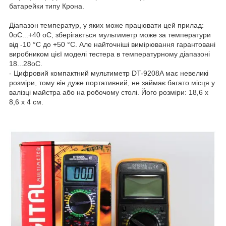
батарейки типу Крона.
Діапазон температур, у яких може працювати цей прилад:
0oС...+40 oС, зберігається мультиметр може за температури
від -10 °C до +50 °C. Але найточніші вимірювання гарантовані
виробником цієї моделі тестера в температурному діапазоні
18...28oС.
- Цифровий компактний мультиметр DT-9208A має невеликі
розміри, тому він дуже портативний, не займає багато місця у
валізці майстра або на робочому столі. Його розміри: 18,6 х
8,6 х 4 см.