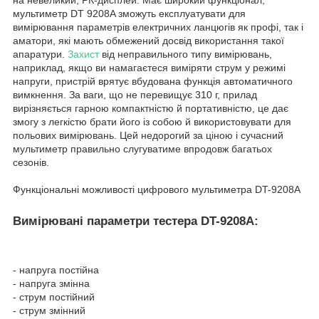
на невеликий, РК-дисплей. Має широкий функціонал,
мультиметр DT 9208A зможуть експлуатувати для
вимірювання параметрів електричних ланцюгів як профі, так і
аматори, які мають обмежений досвід використання такої
апаратури.
Захист
від неправильного типу вимірювань,
наприклад, якщо ви намагаєтеся виміряти струм у режимі
напруги, пристрій врятує вбудована функція автоматичного
вимкнення. За ваги, що не перевищує 310 г, прилад
вирізняється гарною компактністю й портативністю, це дає
змогу з легкістю брати його із собою й використовувати для
польових вимірювань. Цей недорогий за ціною і сучасний
мультиметр правильно слугуватиме впродовж багатьох
сезонів.
Функціональні можливості цифрового мультиметра DT-9208A
Вимірювані параметри тестера DT-9208A:
- напруга постійна
- напруга змінна
- струм постійний
- струм змінний