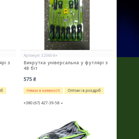
32360 it+
ярі з
Викрутка універсальна у футлярі з
48 біт
575 ₴
іб
Немає в наявності
Оптом і в роздріб
+380 (67) 427-39-58