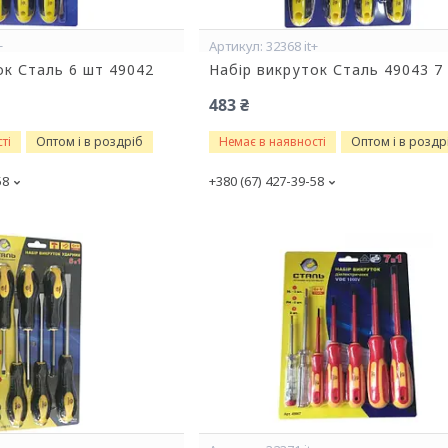
+
32368 it+
ок Сталь 6 шт 49042
Набір викруток Сталь 49043 7
483 ₴
ті
Оптом і в роздріб
Немає в наявності
Оптом і в роздр
58
+380 (67) 427-39-58