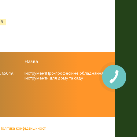
іб
Назва
. 65049,
ІнструментПро-професійне обладнання та
інструменти для дому та саду
Політика конфіденційності