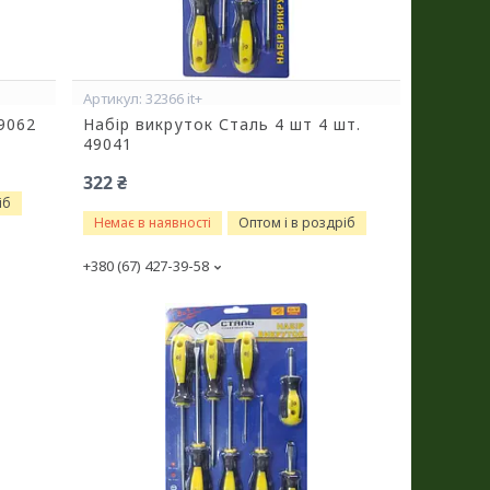
32366 it+
49062
Набір викруток Сталь 4 шт 4 шт.
49041
322 ₴
іб
Немає в наявності
Оптом і в роздріб
+380 (67) 427-39-58