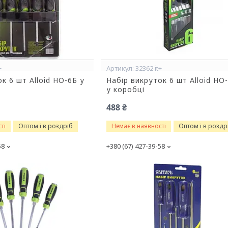
+
32362 it+
к 6 шт Alloid НО-6Б у
Набір викруток 6 шт Alloid НО
у коробці
488 ₴
ті
Оптом і в роздріб
Немає в наявності
Оптом і в роздр
58
+380 (67) 427-39-58