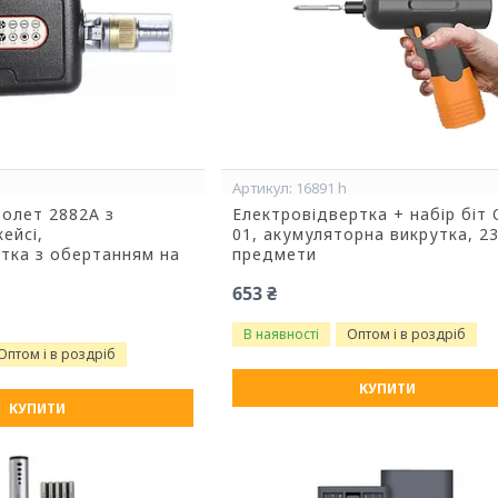
16891 h
толет 2882A з
Електровідвертка + набір біт 
ейсі,
01, акумуляторна викрутка, 2
тка з обертанням на
предмети
653 ₴
В наявності
Оптом і в роздріб
Оптом і в роздріб
КУПИТИ
КУПИТИ