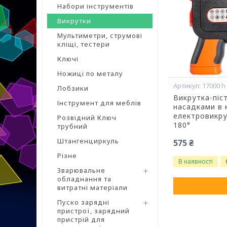
Набори інструментів
Викрутки
Мультиметри, струмові
кліщі, тестери
Ключі
Ножиці по металу
17000 h
Лобзики
Викрутка-піс
Інструмент для меблів
насадками в к
електровикру
Розвідний Ключ
180°
трубний
Штангенциркуль
575 ₴
Різне
В наявності
Зварювальне
обладнання та
витратні матеріали
Пуско зарядні
пристрої, зарядний
пристрій для