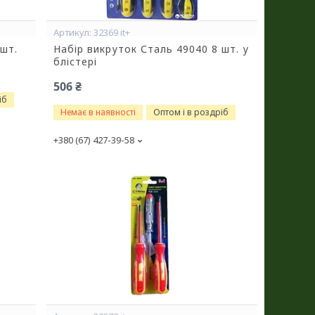
32369 it+
 шт.
Набір викруток Сталь 49040 8 шт. у
блістері
506 ₴
іб
Немає в наявності
Оптом і в роздріб
+380 (67) 427-39-58