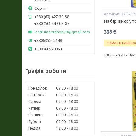
Сергій
32367 it
+380 (67) 427-39-58
Набір викрут
+380 (50) 449-08-87
368 ₴
instrumentshop23@gmail.com
+380635205148
Немає в наявнос
+380968528863
+380 (67) 427-39-
Графік роботи
Понеділок
09:00
18:00
Вівторок
09:00
18:00
Середа
09:00
18:00
Четвер
09:00
18:00
Пʼятниця
09:00
18:00
Субота
09:00
18:00
Неділя
12:00
18:00