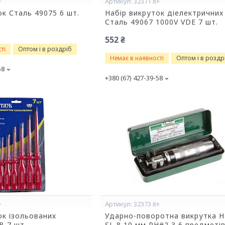
+
32371 it+
ок Сталь 49075 6 шт.
Набір викруток діелектричних
Сталь 49067 1000V VDE 7 шт.
552 ₴
ті
Оптом і в роздріб
Немає в наявності
Оптом і в роздр
58
+380 (67) 427-39-58
+
32373 it+
ок ізольованих
Ударно-поворотна викрутка H
В 7 шт.
SL 8 10 мм PH#2,3 6 предметі