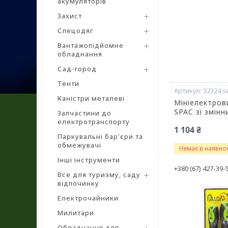
акумуляторів
Захист
Спецодяг
Вантажопідйомне
обладнання
Сад-город
Тенти
32324 s
Каністри металеві
Мініелектров
SPAC зі змінн
Запчастини до
електротранспорту
1 104 ₴
Паркувальні бар'єри та
обмежувачі
Немає в наявнос
Інші інструменти
+380 (67) 427-39-
Все для туризму, саду
відпочинку
Електрочайники
Милитари
Обладнання для