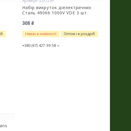
32372 it+
Набір викруток діелектричних
Сталь 49066 1000V VDE 3 шт.
308 ₴
іб
Немає в наявності
Оптом і в роздріб
+380 (67) 427-39-58
ans
в