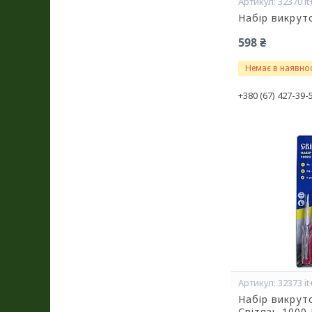
32370 it
Набір викрут
598 ₴
Немає в наявнос
+380 (67) 427-39-
32373 it
Набір викрут
Світязь 1000 