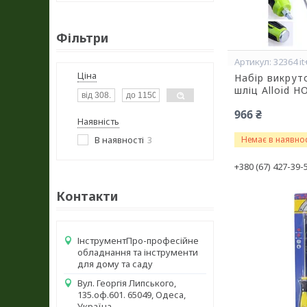
Фільтри
32364 it
Ціна
Набір викруто
шліц Alloid Н
966 ₴
Наявність
В наявності
3
Немає в наявнос
+380 (67) 427-39-
Контакти
ІнструментПро-професійне
обладнання та інструменти
для дому та саду
Вул. Георгія Липського,
135.оф.601. 65049, Одеса,
Україна