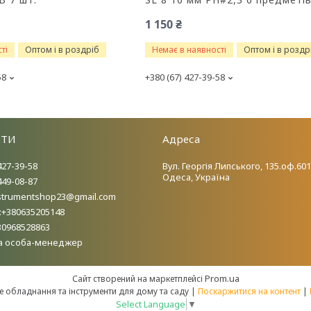
1 150 ₴
ті
Оптом і в роздріб
Немає в наявності
Оптом і в роздр
58
+380 (67) 427-39-58
КТИ
Адреса
427-39-58
Вул. Георгія Липського, 135.оф.601
Одеса, Україна
449-08-87
nstrumentshop23@gmail.com
:+380635205148
30968528863
а особа-менеджер
Prom.ua
Сайт створений на маркетплейсі
ІнструментПро-професійне обладнання та інструменти для дому та саду |
Поскаржитися на контент
|
Select Language
▼