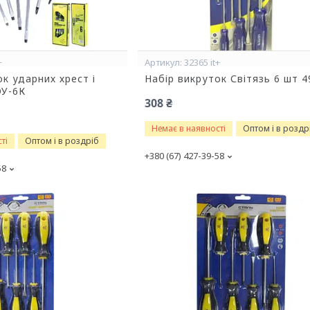
+
32365 it+
к ударних хрест і
Набір викруток Світязь 6 шт 
ОУ-6К
308 ₴
Немає в наявності
Оптом і в роздр
ті
Оптом і в роздріб
+380 (67) 427-39-58
58