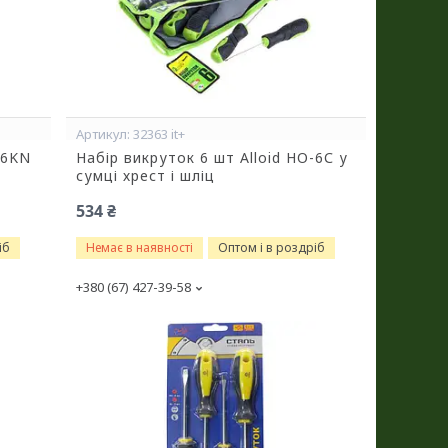
32363 it+
-6KN
Набір викруток 6 шт Alloid НО-6С у
сумці хрест і шліц
534 ₴
іб
Немає в наявності
Оптом і в роздріб
+380 (67) 427-39-58