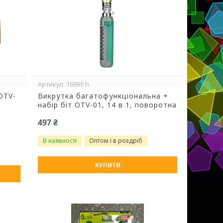
16999 h
OTV-
Викрутка багатофункціональна +
3
набір біт OTV-01, 14 в 1, поворотна
497 ₴
В наявності
Оптом і в роздріб
КУПИТИ