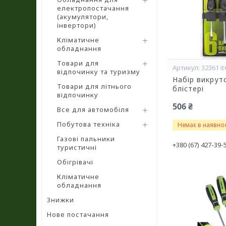
електропостачання
(акумулятори,
інвертори)
Кліматичне
обладнання
Товари для
32361 it
відпочинку та туризму
Набір викруто
Товари для літнього
блістері
відпочинку
506 ₴
Все для автомобіля
Побутова техніка
Немає в наявнос
Газові пальники
+380 (67) 427-39-
туристичні
Обігрівачі
Кліматичне
обладнання
Знижки
Нове постачання