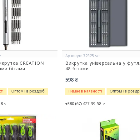
e
32325 se
икрутка CREATION
Викрутка універсальна у футл
ими бітами
48 бітами
598 ₴
ті
Оптом і в роздріб
Немає в наявності
Оптом і в роздр
58
+380 (67) 427-39-58