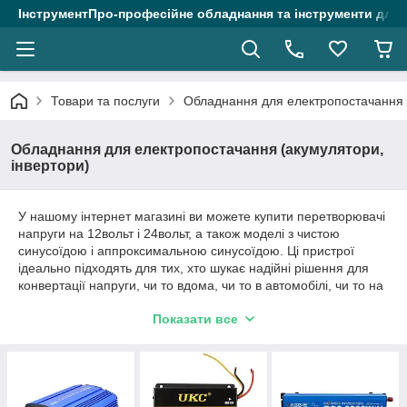
ІнструментПро-професійне обладнання та інструменти для 
Товари та послуги
Обладнання для електропостачання (
Обладнання для електропостачання (акумулятори,
інвертори)
У нашому інтернет магазині ви можете купити перетворювачі
напруги на 12вольт і 24вольт, а також моделі з чистою
синусоїдою і аппроксимальною синусоїдою. Ці пристрої
ідеально підходять для тих, хто шукає надійні рішення для
конвертації напруги, чи то вдома, чи то в автомобілі, чи то на
дачі. Крім того, у нас в наявності конвертери струму з 24 на
Показати все
12 Вольт, які дають змогу під'єднувати обладнання, що
працює на 12v, до систем з напругою 24v, наприклад, у
вантажівках та іншому транспорті. Також різні блоки живлення
та акумуляторні батареї.