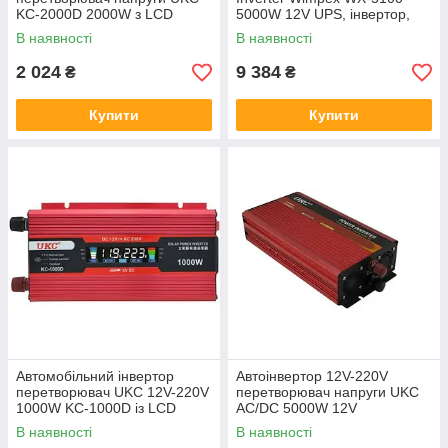
KC-2000D 2000W з LCD
5000W 12V UPS, інвертор,
дисплеєм
чиста синусоїда із
В наявності
В наявності
заряджанням
2 024
9 384
₴
₴
Купити
Купити
Автомобільний інвертор
Автоінвертор 12V-220V
перетворювач UKC 12V-220V
перетворювач напруги UKC
1000W KC-1000D із LCD
AC/DC 5000W 12V
екраном
В наявності
В наявності