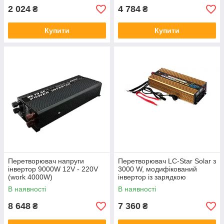
2 024
4 784
₴
₴
Купити
Купити
Перетворювач напруги
Перетворювач LC-Star Solar з
інвертор 9000W 12V - 220V
3000 W, модифікований
(work 4000W)
інвертор із зарядкою
В наявності
В наявності
8 648
7 360
₴
₴