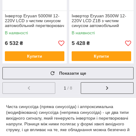
Інвертор Eryuan 5000W 12-
Інвертор Eryuan 3500W 12-
220V LCD з чистим синусом
220V LCD Z1B з чистим
автомобільний перетворювач
синусом автомобільний
напруги для котла
перетворювач напруги
В наявності
В наявності
6 532
5 428
₴
₴
Купити
Купити
Показати ще
1
/ 8
Чиста синусоїда (пряма синусоїда) і аппроксимальна
(модифікована) синусоїда (непряма синусоїда) - це два типи
вихідного сигналу, який генерують інвертори і перетворювачі
напруги. Різниця між ними полягає у формі хвилі вихідного
струму, і це впливає на те, яке обладнання можна безпечно й
ефективно використовувати з кожним типом.