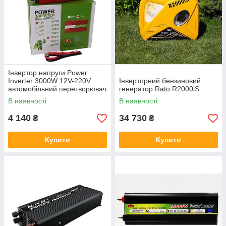
Інвертор напруги Power
Inverter 3000W 12V-220V
Інверторний бензиновий
автомобільний перетворювач
генератор Rato R2000iS
струму захист від
В наявності
В наявності
перевантаження комплект
кабелів
4 140
34 730
₴
₴
Купити
Купити