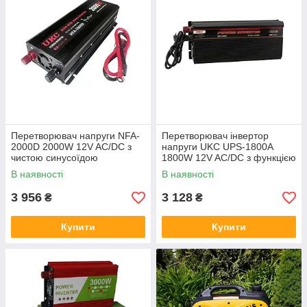
Перетворювач напруги NFA-
Перетворювач інвертор
2000D 2000W 12V AC/DC з
напруги UKC UPS-1800A
чистою синусоїдою
1800W 12V AC/DC з функцією
автомобільний інвертор для
UPS та зарядкою
В наявності
В наявності
стабільного живлення техніки
акумулятора 20A стабільне
живлення для авто
3 956
3 128
₴
₴
Купити
Купити