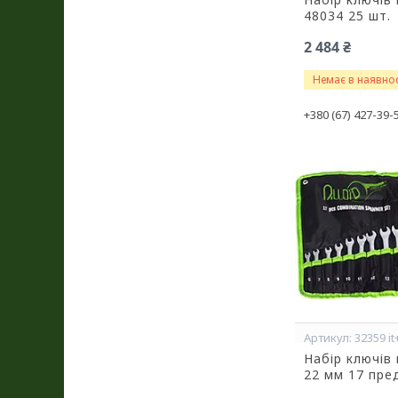
48034 25 шт.
2 484 ₴
Немає в наявнос
+380 (67) 427-39-
32359 it
Набір ключів 
22 мм 17 пре