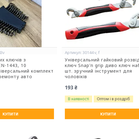
43v
30144 v, f
их ключів з
Універсальний гайковий розві
EN-1443, 10
ключ Snap'n grip диво ключ на
ніверсальний комплект
шт. зручний інструмент для
ремонту авто
чоловіків
193 ₴
В наявності
Оптом і в роздріб
КУПИТИ
КУПИТИ