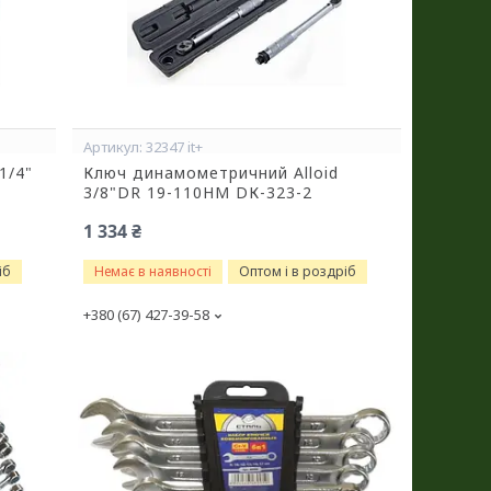
32347 it+
1/4"
Ключ динамометричний Alloid
3/8"DR 19-110HM DК-323-2
1 334 ₴
іб
Немає в наявності
Оптом і в роздріб
+380 (67) 427-39-58