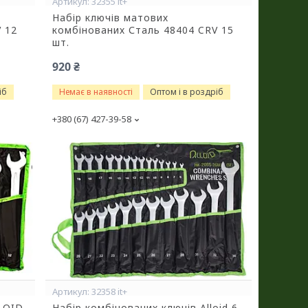
32355 it+
Набір ключів матових
 12
комбінованих Сталь 48404 CRV 15
шт.
920 ₴
іб
Немає в наявності
Оптом і в роздріб
+380 (67) 427-39-58
32358 it+
LLOID
Набір комбінованих ключів Alloid 6-