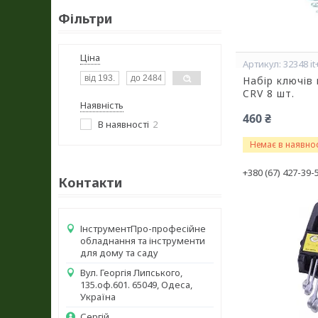
Фільтри
Ціна
32348 it
Набір ключів
CRV 8 шт.
Наявність
460 ₴
В наявності
2
Немає в наявнос
+380 (67) 427-39-
Контакти
ІнструментПро-професійне
обладнання та інструменти
для дому та саду
Вул. Георгія Липського,
135.оф.601. 65049, Одеса,
Україна
Сергій