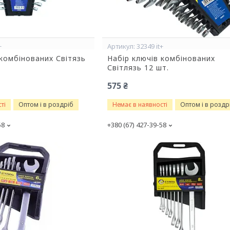
+
32349 it+
 комбінованих Світязь
Набір ключів комбінованих
Світлязь 12 шт.
575 ₴
ті
Оптом і в роздріб
Немає в наявності
Оптом і в роздр
58
+380 (67) 427-39-58