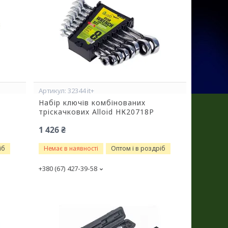
32344 it+
Набір ключів комбінованих
тріскачкових Alloid НК20718Р
1 426 ₴
іб
Немає в наявності
Оптом і в роздріб
+380 (67) 427-39-58