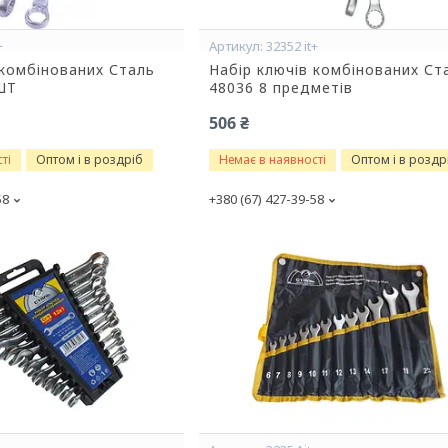
+
32352 it+
 комбінованих Сталь
Набір ключів комбінованих Ст
ШТ
48036 8 предметів
506 ₴
ті
Оптом і в роздріб
Немає в наявності
Оптом і в роздр
58
+380 (67) 427-39-58