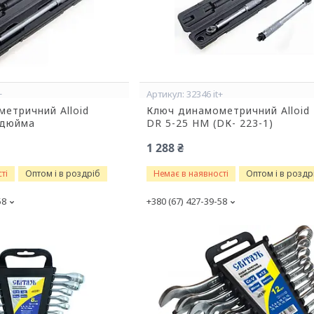
+
32346 it+
етричний Alloid
Ключ динамометричний Alloid 
 дюйма
DR 5-25 HM (DК- 223-1)
1 288 ₴
ті
Оптом і в роздріб
Немає в наявності
Оптом і в роздр
58
+380 (67) 427-39-58