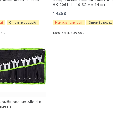
НК-2061-14 10-32 мм 14 шт.
1 426 ₴
ті
Оптом і в роздріб
Немає в наявності
Оптом і в роздр
58
+380 (67) 427-39-58
+
комбінованих Alloid 6-
дметів