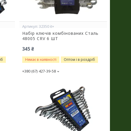
32350 it+
Набір ключів комбінованих Сталь
48005 CRV 6 ШТ
345 ₴
іб
Немає в наявності
Оптом і в роздріб
+380 (67) 427-39-58