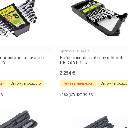
+
32343 it+
й рожково-накидных
Набір ключів гайкових Alloid
1-8
НК-2081-11К
2 254 ₴
ті
Оптом і в роздріб
Немає в наявності
Оптом і в роздр
58
+380 (67) 427-39-58