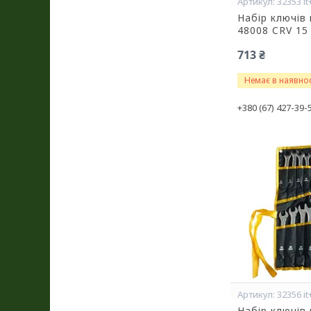
32353 it
Набір ключів
48008 CRV 15
713 ₴
Немає в наявнос
+380 (67) 427-39-
32356 it
Набір ключів