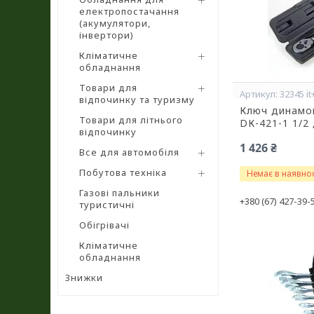
електропостачання
(акумулятори,
інвертори)
Кліматичне
обладнання
Товари для
32345 it
відпочинку та туризму
Ключ динамом
Товари для літнього
DК-421-1 1/2
відпочинку
1 426 ₴
Все для автомобіля
Побутова техніка
Немає в наявнос
Газові пальники
+380 (67) 427-39-
туристичні
Обігрівачі
Кліматичне
обладнання
Знижки