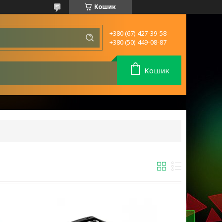
Кошик
+380 (67) 427-39-58
+380 (50) 449-08-87
Кошик