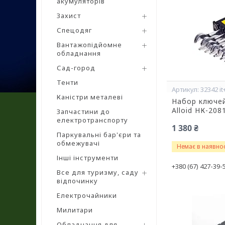
акумуляторів
Захист
Спецодяг
Вантажопідйомне
обладнання
Сад-город
Тенти
32342 it
Каністри металеві
Набор ключе
Alloid НК-208
Запчастини до
електротранспорту
1 380 ₴
Паркувальні бар'єри та
обмежувачі
Немає в наявнос
Інші інструменти
+380 (67) 427-39-
Все для туризму, саду
відпочинку
Електрочайники
Милитари
Обладнання для