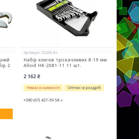
32296 it+
дний
Набір ключів тріскачливих 8-19 мм
бір 2
Alloid НК-2081-11 11 шт.
2 162 ₴
Немає в наявності
Оптом і в роздріб
+380 (67) 427-39-58