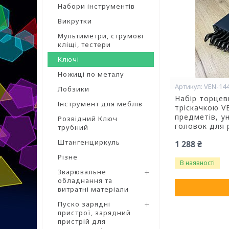
Набори інструментів
Викрутки
Мультиметри, струмові
кліщі, тестери
Ключі
Ножиці по металу
VEN-14
Лобзики
Набір торцев
Інструмент для меблів
тріскачкою V
предметів, у
Розвідний Ключ
головок для 
трубний
Штангенциркуль
1 288 ₴
Різне
В наявності
Зварювальне
обладнання та
витратні матеріали
Пуско зарядні
пристрої, зарядний
пристрій для