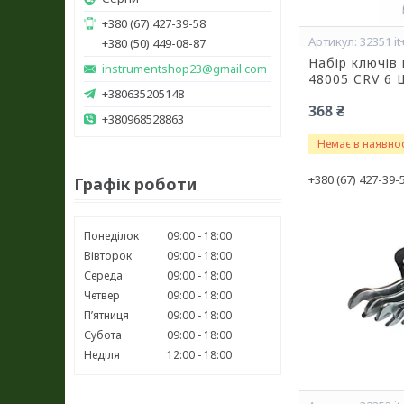
+380 (67) 427-39-58
32351 it
+380 (50) 449-08-87
Набір ключів
instrumentshop23@gmail.com
48005 CRV 6 
+380635205148
368 ₴
+380968528863
Немає в наявнос
+380 (67) 427-39-
Графік роботи
Понеділок
09:00
18:00
Вівторок
09:00
18:00
Середа
09:00
18:00
Четвер
09:00
18:00
Пʼятниця
09:00
18:00
Субота
09:00
18:00
Неділя
12:00
18:00