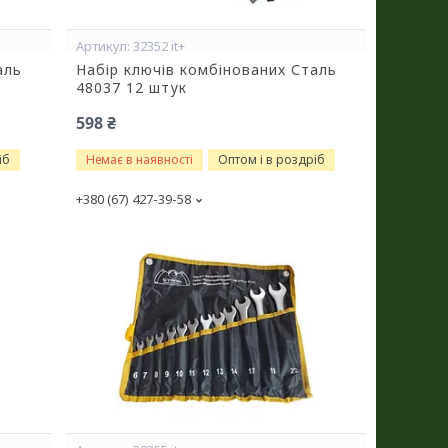
32352 it+
аль
Набір ключів комбінованих Сталь
48037 12 штук
598 ₴
іб
Немає в наявності
Оптом і в роздріб
+380 (67) 427-39-58