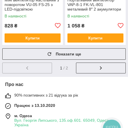
поворотом VU-05 FS-25 з
VAP-8-1 FK-VL-801
LED-підсвіткою
металевий 8″ 2 акумулятори
Акумуляторний кулер з USB-
21V 2 швидкості Чорний
В наявності
В наявності
адаптером
828
1 058
₴
₴
Купити
Купити
Показати ще
1
/ 2
Про нас
90% позитивних з 21 відгука за рік
Працює з 13.10.2020
м. Одеса
Вул. Георгія Липського, 135.оф.601. 65049, Одеса,
Україна
КНОПКА