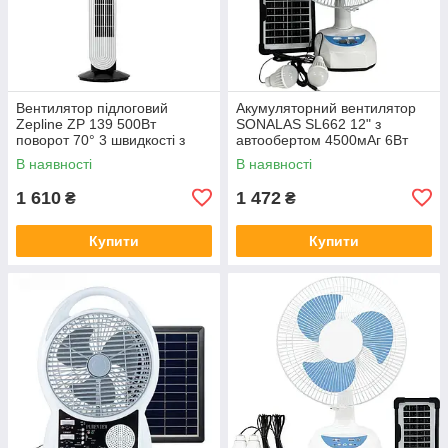
Вентилятор підлоговий
Акумуляторний вентилятор
Zepline ZP 139 500Вт
SONALAS SL662 12" з
поворот 70° 3 швидкості з
автообертом 4500мАг 6Вт
пультом і низьким рівнем
USB 2 LED сонячна панель 2
В наявності
В наявності
шуму
швидкості
1 610
1 472
₴
₴
Купити
Купити