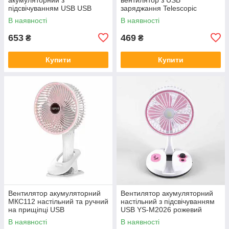
підсвічуванням USB USB
заряджання Telescopic
Folding fan R8 44*23*16,5 см
Folding Fan FS-21
В наявності
В наявності
36*16,5*16,5 см
653
469
₴
₴
Купити
Купити
Вентилятор акумуляторний
Вентилятор акумуляторний
МКС112 настільний та ручний
настільний з підсвічуванням
на прищіпці USB
USB YS-М2026 рожевий
В наявності
В наявності