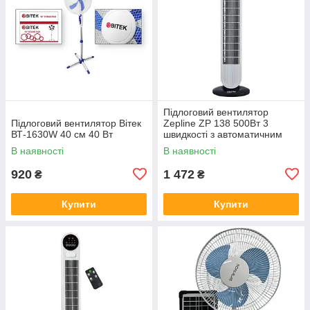
Підлоговий вентилятор
Підлоговий вентилятор Вітек
Zepline ZP 138 500Вт 3
ВТ-1630W 40 см 40 Вт
швидкості з автоматичним
обертанням та низьким
В наявності
В наявності
рівнем шуму
920
1 472
₴
₴
Купити
Купити