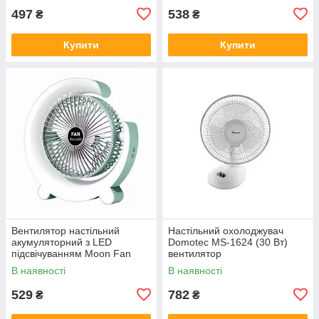
497
538
₴
₴
Купити
Купити
Вентилятор настільний
Настільний охолоджувач
акумуляторний з LED
Domotec MS-1624 (30 Вт)
підсвічуванням Moon Fan
вентилятор
мкс115 USB зарядка зелений
В наявності
В наявності
529
782
₴
₴