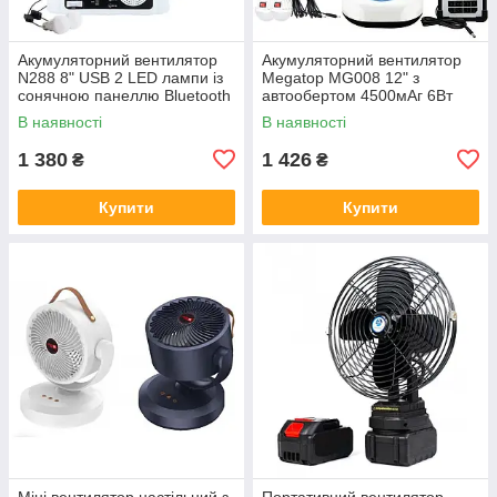
Акумуляторний вентилятор
Акумуляторний вентилятор
N288 8" USB 2 LED лампи із
Megatop MG008 12" з
сонячною панеллю Bluetooth
автообертом 4500мАг 6Вт
6Вт 5500мАч 2 швидкості
USB 2 LED сонячна панель 2
В наявності
В наявності
швидкості
1 380
1 426
₴
₴
Купити
Купити
Міні вентилятор настільний з
Портативний вентилятор