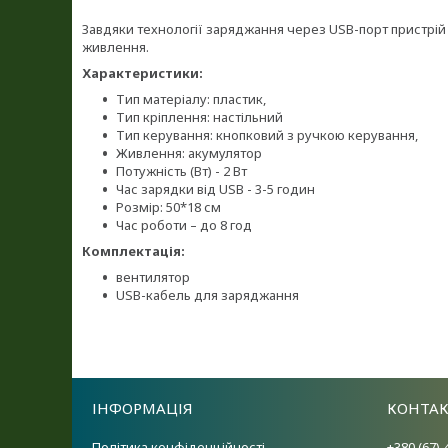
Завдяки технології заряджання через USB-порт пристрій
живлення.
Характеристики:
Тип матеріалу: пластик,
Тип кріплення: настільний
Тип керування: кнопковий з ручкою керування,
Живлення: акумулятор
Потужність (Вт) - 2 Вт
Час зарядки від USB - 3-5 годин
Розмір: 50*18 см
Час роботи – до 8 год
Комплектація:
вентилятор
USB-кабель для заряджання
ІНФОРМАЦІЯ
КОНТА
Політика конфіденційності
+380 (67) 