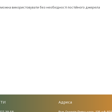
 можна використовувати без необхідності постійного джерела
КТИ
Адреса
427-39-58
Вул. Георгія Липського, 135.оф.601