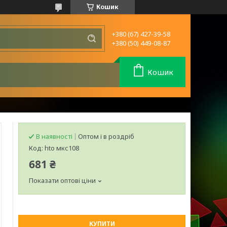
Кошик
+380 (67) 427-39-58
+380 (50) 449-08-87
Кошик
В наявності
Оптом і в роздріб
Код:
hto мкс108
681 ₴
Показати оптові ціни
КУПИТИ