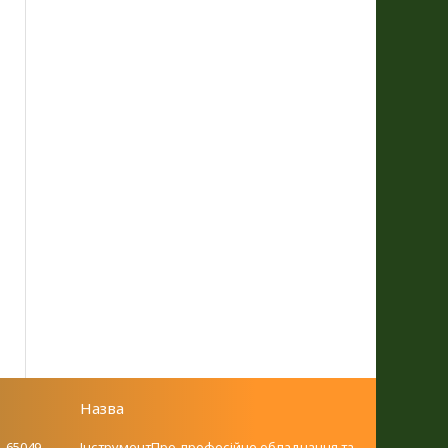
Назва
. 65049,
ІнструментПро-професійне обладнання та