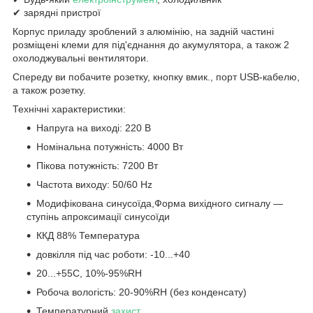
✔ зарядні пристрої
Корпус приладу зроблений з алюмінію, на задній частині
розміщені клеми для під'єднання до акумулятора, а також 2
охолоджувальні вентилятори.
Спереду ви побачите розетку, кнопку вмик., порт USB-кабелю,
а також розетку.
Технічні характеристики:
Напруга на виході: 220 В
Номінальна потужність: 4000 Вт
Пікова потужність: 7200 Вт
Частота виходу: 50/60 Hz
Модифікована синусоїда,Форма вихідного сигналу —
ступінь апроксимації синусоїди
ККД 88% Температура
довкілля під час роботи: -10...+40
20...+55С, 10%-95%RH
Робоча вологість: 20-90%RH (без конденсату)
Температурний
захист