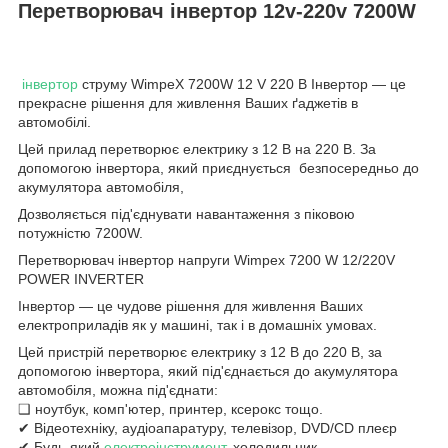
Перетворювач інвертор 12v-220v 7200W
інвертор
струму WimpeX 7200W 12 V 220 В Інвертор — це
прекрасне рішення для живлення Ваших ґаджетів в
автомобілі.
Цей прилад перетворює електрику з 12 В на 220 В. За
допомогою інвертора, який приєднується безпосередньо до
акумулятора автомобіля,
Дозволяється під'єднувати навантаження з піковою
потужністю 7200W.
Перетворювач інвертор напруги Wimpex 7200 W 12/220V
POWER INVERTER
Інвертор — це чудове рішення для живлення Ваших
електроприладів як у машині, так і в домашніх умовах.
Цей пристрій перетворює електрику з 12 В до 220 В, за
допомогою інвертора, який під'єднається до акумулятора
автомобіля, можна під'єднати:
❑ ноутбук, комп'ютер, принтер, ксерокс тощо.
✔ Відеотехніку, аудіоапаратуру, телевізор, DVD/CD плеєр
✔ Будь-який
електроінструмент
, холодильник