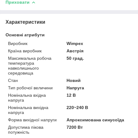
Приховати
Характеристики
Основні атрибути
Виробник
Wimpex
Країна виробник
Австрія
Максимальна робоча
50 град.
температура
навколишнього
середовища
Стан
Новий
Тип робочої величини
Напруга
Номінальна вхідна
12 В
напруга
Номінальна вихідна
220~240 В
напруга
Форма вихідної напруги
Апроксимована синусоїда
Допустима пікова
7200 Вт
потужність