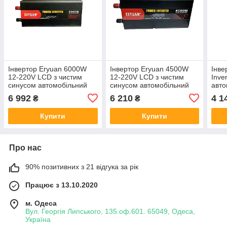
Інвертор Eryuan 6000W
Інвертор Eryuan 4500W
Інве
12-220V LCD з чистим
12-220V LCD з чистим
Inve
синусом автомобільний
синусом автомобільний
авто
перетворювач напруги
перетворювач напруги
пере
6 992
6 210
4 1
₴
₴
для котла
захи
пере
Купити
Купити
кабе
Про нас
90% позитивних з 21 відгука за рік
Працює з 13.10.2020
м. Одеса
Вул. Георгія Липського, 135.оф.601. 65049, Одеса,
Україна