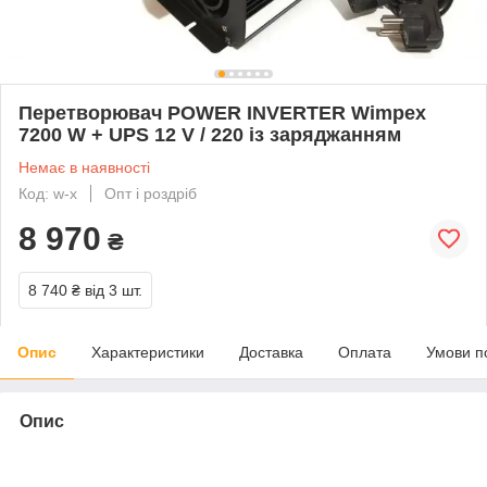
Перетворювач POWER INVERTER Wimpex
7200 W + UPS 12 V / 220 із заряджанням
Немає в наявності
Код: w-x
Опт і роздріб
8 970
₴
8 740 ₴
від 3 шт.
Опис
Характеристики
Доставка
Оплата
Умови п
Опис