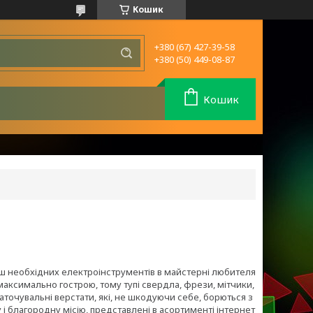
Кошик
+380 (67) 427-39-58
+380 (50) 449-08-87
Кошик
ьш необхідних електроінструментів в майстерні любителя
максимально гострою, тому тупі свердла, фрези, мітчики,
аточувальні верстати, які, не шкодуючи себе, борються з
 і благородну місію, представлені в асортименті інтернет