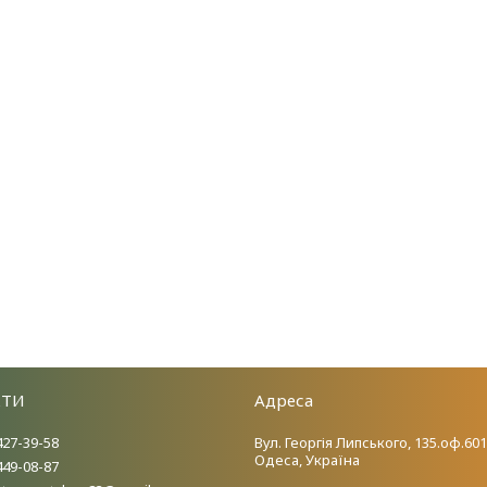
КТИ
Адреса
427-39-58
Вул. Георгія Липського, 135.оф.601
Одеса, Україна
449-08-87