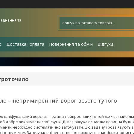
аднання та
с
Доставка і оплата
Повернення та обмін
Відгуки
троточило
ло – непримиренний ворог всього тупого
о шліфувальний верстат – один з найпростіших і в той же час найбіл
об добре виконувати свої функції, вся ріжуча оснастка повинна бути 
рументи необхідно систематично заточувати. Цю задачу і розв'язують з
о інструменту. Заточувальні верстати, що виконують настільки корисну