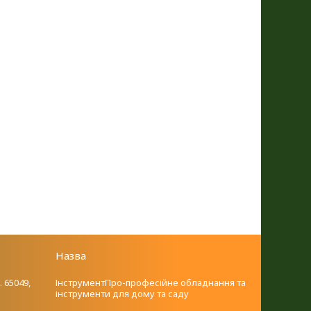
Назва
. 65049,
ІнструментПро-професійне обладнання та
інструменти для дому та саду