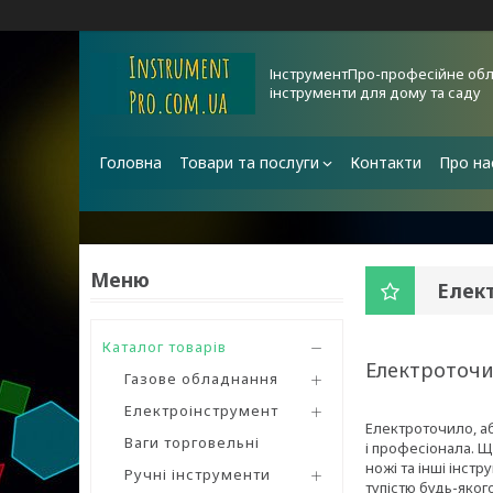
ІнструментПро-професійне обл
інструменти для дому та саду
Головна
Товари та послуги
Контакти
Про на
Елек
Каталог товарів
Електроточи
Газове обладнання
Електроінструмент
Електроточило, аб
Ваги торговельні
і професіонала. Щ
ножі та інші інст
Ручні інструменти
тупістю будь-яког