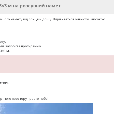
3×3 м на розсувний намет
ашого намету від сонця й дощу. Вирізняється міцністю і високою
.
ету.
ла запобігає протиранню.
3×3 м.
иттям.
тного простору просто неба!