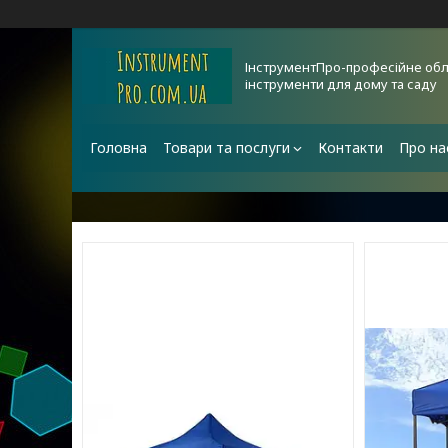
ІнструментПро-професійне обл
інструменти для дому та саду
Головна
Товари та послуги
Контакти
Про на