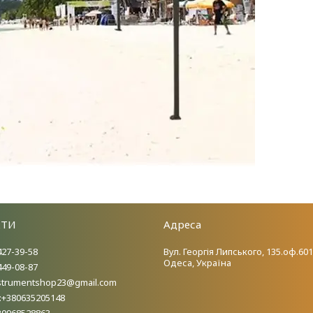
КТИ
Адреса
427-39-58
Вул. Георгія Липського, 135.оф.601
Одеса, Україна
449-08-87
nstrumentshop23@gmail.com
:+380635205148