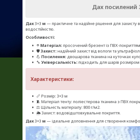
Дах посилений 
Дах
3×3
м
— практичне та надійне рішення для захисту в
водостійкістю.
Особливості:
☂️
Матеріал:
просочений брезент із ПВХ-покриттям
🛡️
Захист:
надійний захист від вологи та ультрафіол
💪
Посилення:
двошарова тканина на куточках купо
🔧
Універсальність:
підходить для шарів розміром 
Характеристики:
📏 Розмір: 3×3 м
🧵 Матеріал тенту: поліестерова тканина з ПВХ покр
⚖️ Щільність матеріалу: 800 г/м2.
🌦️ Захист: водовідштовхувальне покриття.
Дах
3×3
м
— ідеальне доповнення для створення комфор