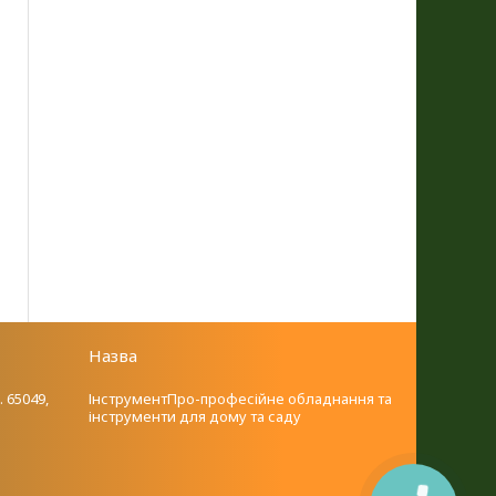
Назва
. 65049,
ІнструментПро-професійне обладнання та
інструменти для дому та саду