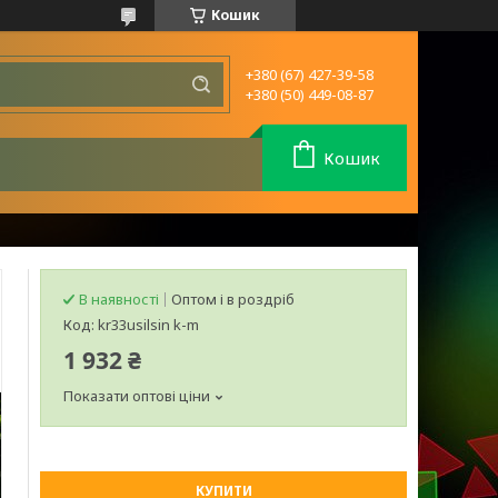
Кошик
+380 (67) 427-39-58
+380 (50) 449-08-87
Кошик
В наявності
Оптом і в роздріб
Код:
kr33usilsin k-m
1 932 ₴
Показати оптові ціни
КУПИТИ