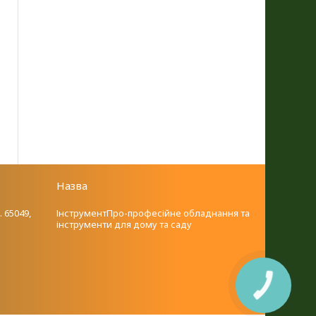
Назва
. 65049,
ІнструментПро-професійне обладнання та
інструменти для дому та саду