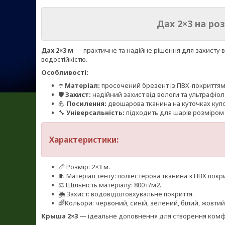
Дах 2×3 на р
Дах 2×3 м
— практичне та надійне рішення для захисту в
водостійкістю.
Особливості:
☂️
Матеріал:
просочений брезент із ПВХ-покриттям
🛡️
Захист:
надійний захист від вологи та ультрафіол
💪
Посилення:
двошарова тканина на куточках купо
🔧
Універсальність:
підходить для шарів розміром 
Характеристики:
📏 Розмір: 2×3 м.
🧵 Матеріал тенту: поліестерова тканина з ПВХ покр
⚖️ Щільність матеріалу: 800 г/м2.
🌦️ Захист: водовідштовхувальне покриття.
🌈Кольори: червоний, синій, зелений, білий, жовти
Крыша 2×3
— ідеальне доповнення для створення комфо