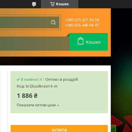
Кошик
+380 (67) 427-39-58
+380 (50) 449-08-87
Кошик
В наявності
Оптом і в роздріб
Код:
kr23usilkrasn k-m
1 886 ₴
Показати оптові ціни
КУПИТИ