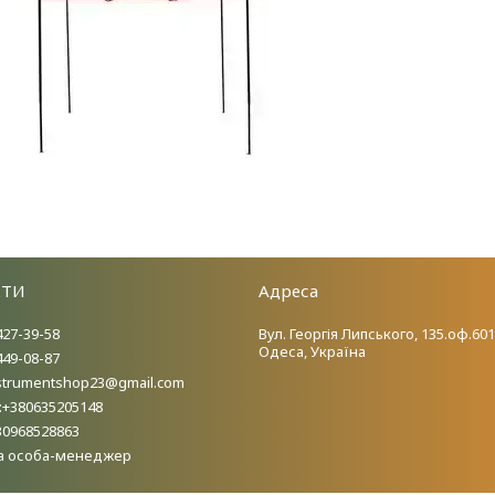
КТИ
Адреса
427-39-58
Вул. Георгія Липського, 135.оф.601
Одеса, Україна
449-08-87
nstrumentshop23@gmail.com
:+380635205148
30968528863
а особа-менеджер