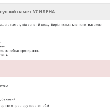
озсувний намет УСИЛЕНА
ашого намету від сонця й дощу. Вирізняється міцністю і високою
.
ету.
ла запобігає протиранню.
2×3 м.
иттям.
й, бежевий
ртного простору просто неба!