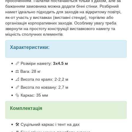
просоченням. Палатки постачаються тільки з дахом, але за
бажанням замовника можна додати бічні стінки. Розбірний
намет ідеально підходить для заходів на відкритому повітрі,
як-от участь у виставках (виставні стенди), торгівлю або
організація корпоративних заходів. Особливу увагу треба
звернути на простоту конструкції виставкового намету та
міцність сполучних елементів.
Характеристики:
📏 Розміри намету:
3х4.5 м
⚖️ Вага: 28 кг
📐 Висота по краях: 2-2,2 м
📏 Висота по ковзану: 2,7 м
🔩 Каркас: 35 мм
Комплектація
🛠️ Суцільний каркас і тент на дах