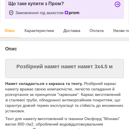
Що таке купити з Пром?
Замовлення під захистом
Опис
Характеристики
Доставка
Оплата
Умови п
Опис
Розбірний намет намет намет 3х4.5 м
Намет складається з каркаса та тенту.
Розбірний каркас
намету вражає своєю компактністю, легкістю складання й
розгортання за принципом "гармошки". Каркас виготовлений
зі сталевої труби, обладнаної антикорозійним покриттям, що
гарантує довгий термін експлуатації та стійкість до множинних
установок.
Тент для намету виготовлений із тканини Оксфорд "Монако"
вагою 800 г/м2, оброблений водовідштовхувальним