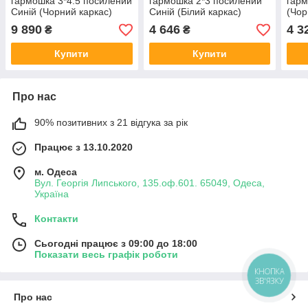
гармошка 3*4.5 посилений
гармошка 2*3 посилений
гарм
Синій (Чорний каркас)
Синій (Білий каркас)
(Чор
павільйон намет торговий
Павільйон намет торговий
Паві
9 890
4 646
4 3
₴
₴
Купити
Купити
Про нас
90% позитивних з 21 відгука за рік
Працює з 13.10.2020
м. Одеса
Вул. Георгія Липського, 135.оф.601. 65049, Одеса,
Україна
Контакти
Сьогодні працює з 09:00 до 18:00
Показати весь графік роботи
КНОПКА
ЗВ'ЯЗКУ
Про нас