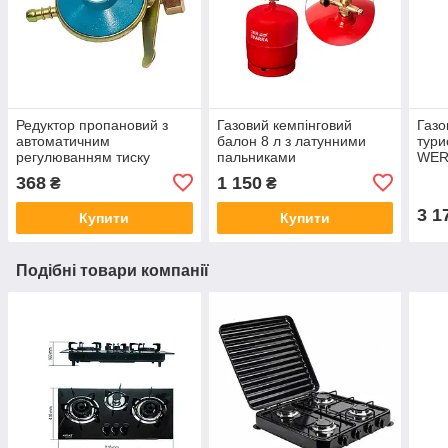
Редуктор пропановий з
Газовий кемпінговий
Газо
автоматичним
балон 8 л з латунними
тури
регулюванням тиску
пальниками
WERK
BRIFFAULT(AYGAZ)
кла
368
1 150
₴
₴
3 1
Купити
Купити
Подібні товари компанії