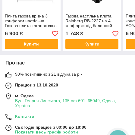
Плита газова врізна 3
Газова настільна плита
Плит
конфорки настільна
Rainberg RB-2227 на 4
конф
Газова плита таганок скло
конфорки під балонний
AOY
AYGAZ 3 конфорки скло
газ, таганок чорний, білий
6 900
1 748
6 9
₴
₴
Купити
Купити
Про нас
90% позитивних з 21 відгука за рік
Працює з 13.10.2020
м. Одеса
Вул. Георгія Липського, 135.оф.601. 65049, Одеса,
Україна
Контакти
Сьогодні працює з 09:00 до 18:00
Показати весь графік роботи