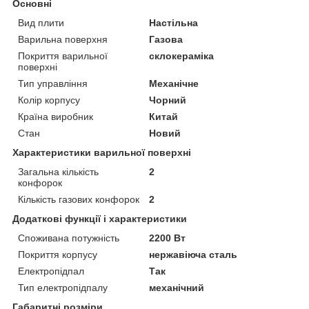
Основні
Вид плити
Настільна
Варильна поверхня
Газова
Покриття варильної
склокераміка
поверхні
Тип управління
Механічне
Колір корпусу
Чорний
Країна виробник
Китай
Стан
Новий
Характеристики варильної поверхні
Загальна кількість
2
конфорок
Кількість газових конфорок
2
Додаткові функції і характеристики
Споживана потужність
2200 Вт
Покриття корпусу
нержавіюча сталь
Електропідпал
Так
Тип електропідпалу
механічний
Габаритні розміри