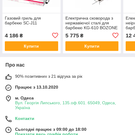
Газовий гриль для
Електрична сковорода з
Елек
барбекю SC-J11
нержавіючої сталі для
неір
барбекю KG-610 BOZONE
бар
4 186
5 775
12 
₴
₴
Купити
Купити
Про нас
90% позитивних з 21 відгука за рік
Працює з 13.10.2020
м. Одеса
Вул. Георгія Липського, 135.оф.601. 65049, Одеса,
Україна
Контакти
Сьогодні працює з 09:00 до 18:00
Показати весь графік роботи