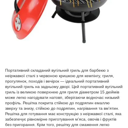
Портативний складаний вугільний гриль для барбекю з
неіржавкої сталі з червоною кришкою для кемпінгу, гриля,
прогулянок, походів і вечірок — ідеальний портативний
вугільний гриль на задньому дворі. Цей портативний вугільний
гриль із великою поверхнею для гриля діаметром 15 дюймів
може легко нагодувати натовп, зберігаючи водночас низький
профіль. Решітка покрита стійкою до подряпин емаллю
зверху та знизу, стійкою до подряпин, нагрівання та вм'ятин.
Решітка для готування має конструкцію з неіржавкої сталі, яка
забезпечує рівномірне приготування м'яса, овочів і фруктів
без пригорання. Крім того, решітку для смаження легко