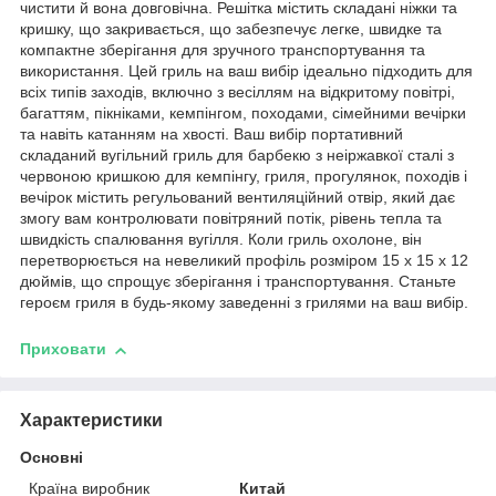
чистити й вона довговічна. Решітка містить складані ніжки та
кришку, що закривається, що забезпечує легке, швидке та
компактне зберігання для зручного транспортування та
використання. Цей гриль на ваш вибір ідеально підходить для
всіх типів заходів, включно з весіллям на відкритому повітрі,
багаттям, пікніками, кемпінгом, походами, сімейними вечірки
та навіть катанням на хвості. Ваш вибір портативний
складаний вугільний гриль для барбекю з неіржавкої сталі з
червоною кришкою для кемпінгу, гриля, прогулянок, походів і
вечірок містить регульований вентиляційний отвір, який дає
змогу вам контролювати повітряний потік, рівень тепла та
швидкість спалювання вугілля. Коли гриль охолоне, він
перетворюється на невеликий профіль розміром 15 x 15 x 12
дюймів, що спрощує зберігання і транспортування. Станьте
героєм гриля в будь-якому заведенні з грилями на ваш вибір.
Приховати
Характеристики
Основні
Країна виробник
Китай