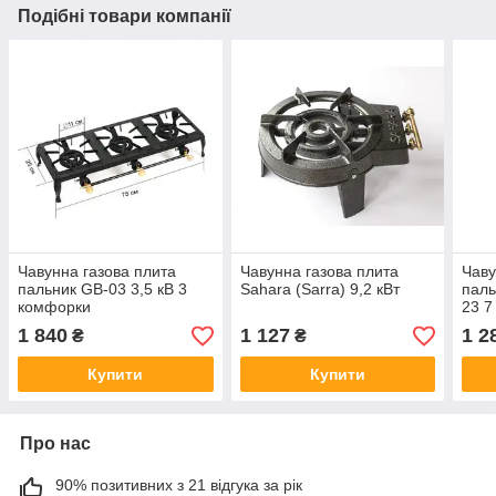
Подібні товари компанії
Чавунна газова плита
Чавунна газова плита
Чаву
пальник GB-03 3,5 кВ 3
Sahara (Sarra) 9,2 кВт
паль
комфорки
23 7
1 840
1 127
1 2
₴
₴
Купити
Купити
Про нас
90% позитивних з 21 відгука за рік