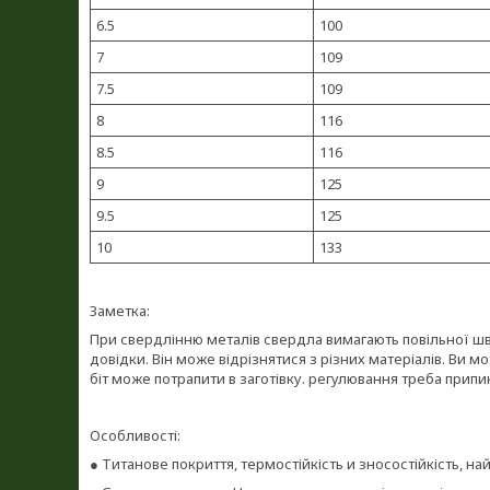
6.5
100
7
109
7.5
109
8
116
8.5
116
9
125
9.5
125
10
133
Заметка:
При свердлінню металів свердла вимагають повільної ш
довідки. Він може відрізнятися з різних матеріалів. Ви мо
біт може потрапити в заготівку. регулювання треба припи
Особливості:
● Титанове покриття, термостійкість и зносостійкість, н