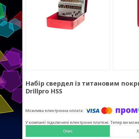
Набір свердел із титановим покр
Drillpro HSS
У компанії підключені електронні платежі. Тепер ви мож
Опис
Х