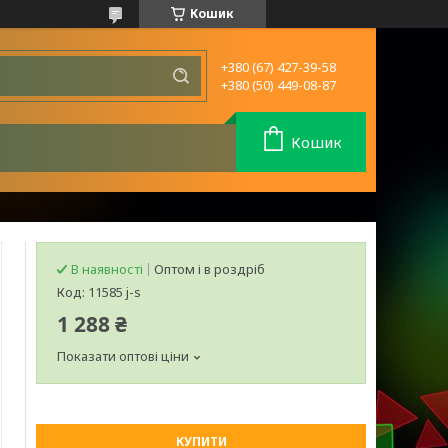
Кошик
+380 (67) 427-39-58
+380 (50) 449-08-87
Кошик
В наявності
Оптом і в роздріб
Код:
11585 j-s
1 288 ₴
Показати оптові ціни
КУПИТИ