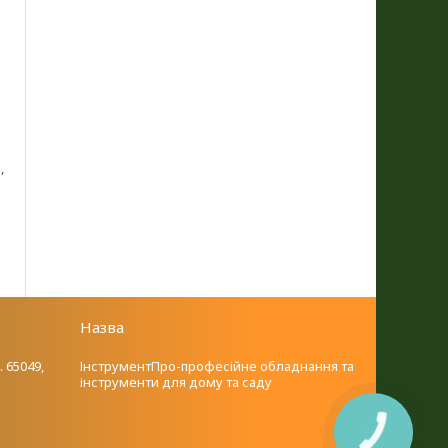
,
Назва
. 65049,
ІнструментПро-професійне обладнання та
інструменти для дому та саду