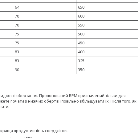
64
650
70
600
70
550
75
500
75
450
83
400
83
325
90
350
видкості обертання. Пропонований RPM призначений тільки для
жете почати з нижчих обертів і повільно збільшувати їх. Після того, як
нити.
айкраща продуктивність свердління.