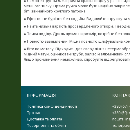
● Самоцентрується. Напрямна крапка поділу у разі швид
меншого тиску. Пряма ручка може бути надійно закріпле
біт і звичайного круглого патрона.
● Ефективне буріння без ходьбы. Видаляйте стружку та 
● Найта низька вартість просвердленого отвори. Твердий
● Точка поділу. Дриль прямо на розмір, потрібне без по
● Повністю заземлений. Міцна повністю шліфувальна кон
● Біти по металу. Підходить для свердління нетермооброб
мідний чавун, оцинковані труби, залізо й алюмінієвий спл
Якщо проникнення неможливо, спробуйте відрегулювати
ІНФОРМАЦІЯ
КОНТА
Політика конфіденційності
+380 (67) 
Про нас
+380 (50) 
Доставка та оплата
пошта: i
Повернення та обмін
телеграм