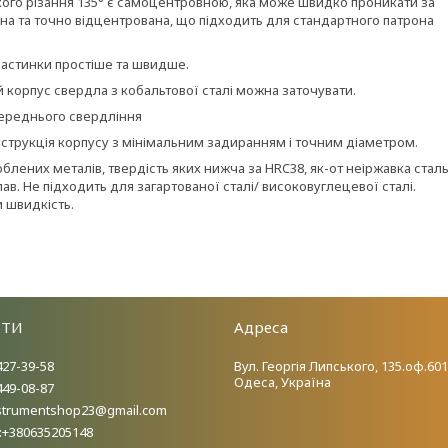
кого різання 135° є самоцентровною, яка може швидко проникати за
на та точно відцентрована, що підходить для стандартного патрона
частинки простіше та швидше.
 корпус свердла з кобальтової сталі можна заточувати.
переднього свердління
струкція корпусу з мінімальним задиранням і точним діаметром.
лених металів, твердість яких нижча за HRC38, як-от неіржавка сталь
ав. Не підходить для загартованої сталі/ високовуглецевої сталі.
 швидкість.
КТИ
Адреса
427-39-58
Вул. Георгія Липського, 135.оф.601
Одеса, Україна
449-08-87
nstrumentshop23@gmail.com
:+380635205148