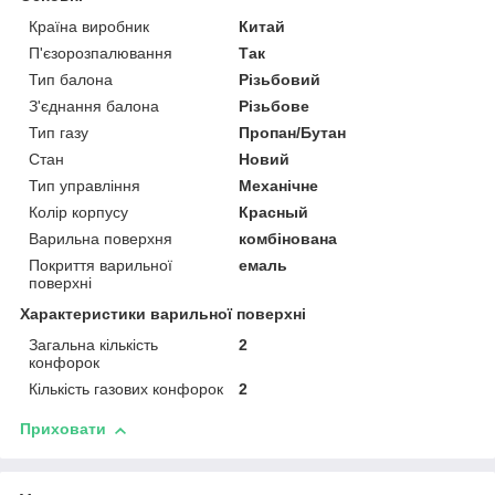
Країна виробник
Китай
П'єзорозпалювання
Так
Тип балона
Різьбовий
З'єднання балона
Різьбове
Тип газу
Пропан/Бутан
Стан
Новий
Тип управління
Механічне
Колір корпусу
Красный
Варильна поверхня
комбінована
Покриття варильної
емаль
поверхні
Характеристики варильної поверхні
Загальна кількість
2
конфорок
Кількість газових конфорок
2
Приховати