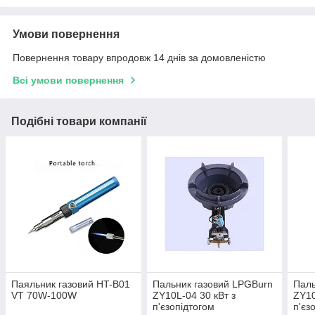
Умови повернення
Повернення товару впродовж 14 днів за домовленістю
Всі умови повернення
Подібні товари компанії
Паяльник газовий HT-B01
Пальник газовий LPGBurn
Паль
VT 70W-100W
ZY10L-04 30 кВт з
ZY10
п'єзопідтогом
п'єз