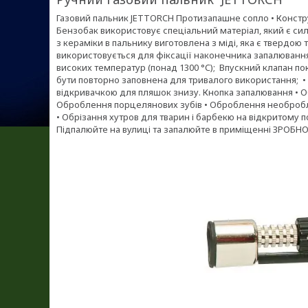
Газовий пальник JETTORCH Протизапашне сопло • Констру
Бензобак використовує спеціальний матеріал, який є силь
з кераміки в пальнику виготовлена з міді, яка є твердою 
використовується для фіксації наконечника запалювання 
високих температур (понад 1300 °C); Впускний клапан п
бути повторно заповнена для тривалого використання; • Р
відкривачкою для пляшок знизу. Кнопка запалювання • О
Оброблення порцелянових зубів • Оброблення необробл
• Обрізання хутров для тварин і барбекю на відкритому 
Підпалюйте на вулиці та запалюйте в приміщенні ЗРОБ