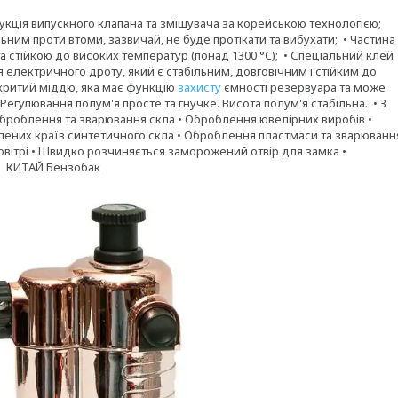
кція випускного клапана та змішувача за корейською технологією;
ним проти втоми, зазвичай, не буде протікати та вибухати; • Частина
та стійкою до високих температур (понад 1300 °C); • Спеціальний клей
електричного дроту, який є стабільним, довговічним і стійким до
окритий міддю, яка має функцію
захисту
ємності резервуара та може
егулювання полум'я просте та гнучке. Висота полум'я стабільна. • З
броблення та зварювання скла • Оброблення ювелірних виробів •
ених країв синтетичного скла • Оброблення пластмаси та зварюванн
повітрі • Швидко розчиняється заморожений отвір для замка •
НО КИТАЙ Бензобак