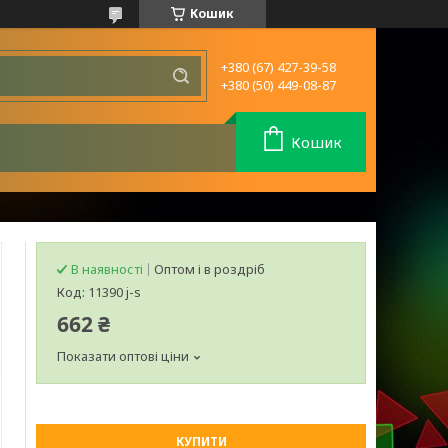
Кошик
+380 (67) 427-39-58
+380 (50) 449-08-87
Кошик
В наявності
Оптом і в роздріб
Код:
11390 j-s
662 ₴
Показати оптові ціни
КУПИТИ