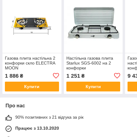
Газова плита настільна 2
Настільна газова плита
Газо
конфорки скло ELECTRA
Starlux SGS-6002 на 2
наст
MOON
конфорки
конф
стал
1 886
1 251
9 4
₴
₴
пове
знос
Купити
Купити
Про нас
90% позитивних з 21 відгука за рік
Працює з 13.10.2020