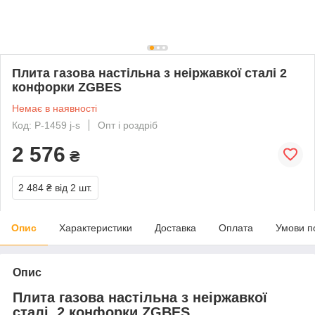
Плита газова настільна з неіржавкої сталі 2
конфорки ZGBES
Немає в наявності
Код: P-1459 j-s
Опт і роздріб
2 576
₴
2 484 ₴
від 2 шт.
Опис
Характеристики
Доставка
Оплата
Умови п
Опис
Плита газова настільна з неіржавкої
сталі 2 конфорки ZGBES