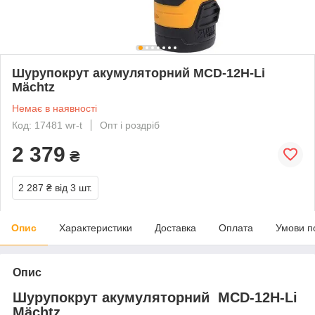
Шурупокрут акумуляторний MCD-12H-Li
Mächtz
Немає в наявності
Код: 17481 wr-t
Опт і роздріб
2 379
₴
2 287 ₴
від 3 шт.
Опис
Характеристики
Доставка
Оплата
Умови п
Опис
Шурупокрут акумуляторний MCD-12H-Li
Mächtz