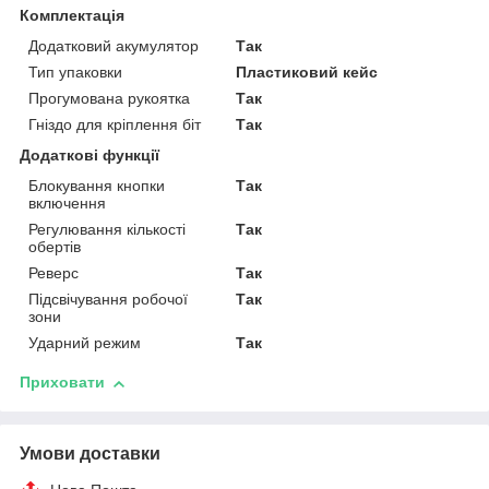
Комплектація
Додатковий акумулятор
Так
Тип упаковки
Пластиковий кейс
Прогумована рукоятка
Так
Гніздо для кріплення біт
Так
Додаткові функції
Блокування кнопки
Так
включення
Регулювання кількості
Так
обертів
Реверс
Так
Підсвічування робочої
Так
зони
Ударний режим
Так
Приховати
Умови доставки