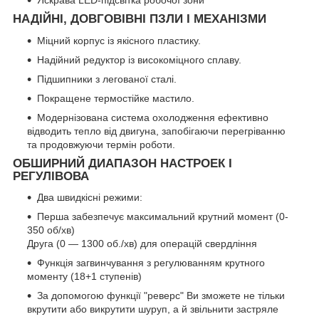
НАДІЙНІ, ДОВГОВІВНІ ПЗЛИ І МЕХАНІЗМИ
Міцний корпус із якісного пластику.
Надійний редуктор із високоміцного сплаву.
Підшипники з легованої сталі.
Покращене термостійке мастило.
Модернізована система охолодження ефективно
відводить тепло від двигуна, запобігаючи перегріванню
та продовжуючи термін роботи.
ОБШИРНИЙ ДИАПАЗОН НАСТРОЕК І
РЕГУЛІВОВА
Два швидкісні режими:
Перша забезпечує максимальний крутний момент (0-
350 об/хв)
Друга (0 — 1300 об./хв) для операцій свердління
Функція загвинчування з регулюванням крутного
моменту (18+1 ступенів)
За допомогою функції "реверс" Ви зможете не тільки
вкрутити або викрутити шуруп, а й звільнити застряле