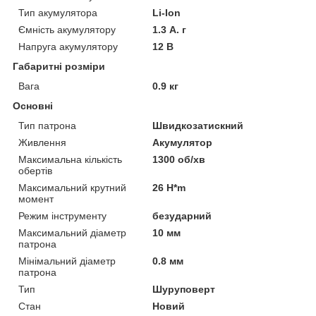
Тип акумулятора
Li-Ion
Ємність акумулятору
1.3 А. г
Напруга акумулятору
12 В
Габаритні розміри
Вага
0.9 кг
Основні
Тип патрона
Швидкозатискний
Живлення
Акумулятор
Максимальна кількість
1300 об/хв
обертів
Максимальний крутний
26 H*m
момент
Режим інструменту
безударний
Максимальний діаметр
10 мм
патрона
Мінімальний діаметр
0.8 мм
патрона
Тип
Шуруповерт
Стан
Новий