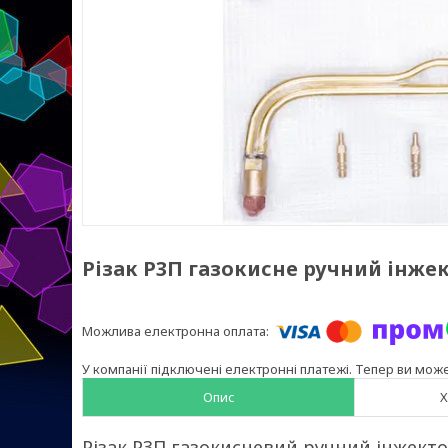
Різак Р3П газокисне ручний інже
У компанії підключені електронні платежі. Тепер ви мож
Опис
Х
Різак Р3П газокисневий ручний інжект