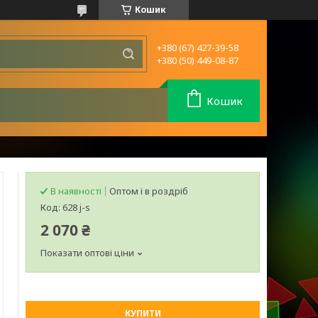
Кошик
+380 (67) 427-39-58
+380 (50) 449-08-87
Кошик
В наявності
Оптом і в роздріб
Код:
628 j-s
2 070 ₴
Показати оптові ціни
КУПИТИ