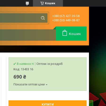
Кошик
+380 (67) 427-39-58
+380 (50) 449-08-87
Кошик
В наявності
Оптом і в роздріб
Код:
13433 16
690 ₴
Показати оптові ціни
КУПИТИ