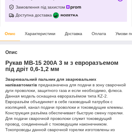
Замовлення під захистом
Доступна доставка
Опис
Характеристики
Доставка
Оплата
Умови п
Опис
Рукав MB-15 200А 3 м з евроразъемом
під дріт 0,6-1,2 мм
Зварювальний пальник для зварювальних
напівавтоматів
предназначена для подачи в зону сварочной
дуги проволоки, защитного газа и если необходимо, флюса.
Данная модель оснащена евроразъёмом типа KZ-2.
Евроразъём объединяет в себе газоводный патрубок с
изоляцией, канал подачи проволоки и токоведущие клеммы.
Конструкция разъёма обеспечивает быструю смену горелки.
Для подачи сварочной проволоки служит токоведущий
провод, соединенный с токоведущим наконечником.
Токопроводы данной сварочной горелки изготовлены из