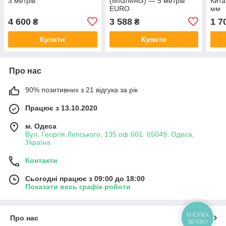
3 метрів
(MIG/MAG) — 5 метрів
Кита
EURO
мм
4 600
3 588
1 7
₴
₴
Купити
Купити
Про нас
90% позитивних з 21 відгука за рік
Працює з 13.10.2020
м. Одеса
Вул. Георгія Липського, 135.оф.601. 65049, Одеса,
Україна
Контакти
Сьогодні працює з 09:00 до 18:00
Показати весь графік роботи
КНОПКА
Про нас
ЗВ'ЯЗКУ