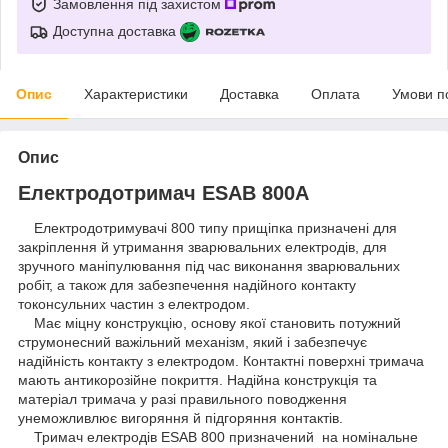
Замовлення під захистом
Доступна доставка
Опис
Характеристики
Доставка
Оплата
Умови п
Опис
Електродотримач ESAB 800А
Електродотримувачі 800 типу прищіпка призначені для
закріплення й утримання зварювальних електродів, для
зручного маніпулювання під час виконання зварювальних
робіт, а також для забезпечення надійного контакту
токонсульних частин з електродом.
Має міцну конструкцію, основу якої становить потужний
струмонесний важільний механізм, який і забезпечує
надійність контакту з електродом. Контактні поверхні тримача
мають антикорозійне покриття. Надійна конструкція та
матеріал тримача у разі правильного поводження
унеможливлює вигоряння й підгоряння контактів.
Тримач електродів ESAB 800 призначений на номінальне