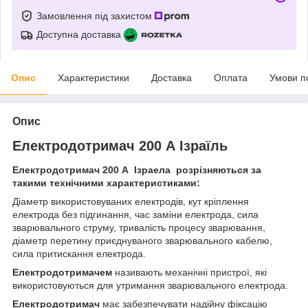
Замовлення під захистом
Доступна доставка
Опис
Характеристики
Доставка
Оплата
Умови п
Опис
Електродотримач 200 А Ізраїль
Електродотримач 200 А Ізраела
розрізняються за
такими технічними характеристиками:
Діаметр використовуваних електродів, кут кріплення
електрода без підгинання, час заміни електрода, сила
зварювального струму, тривалість процесу зварювання,
діаметр перетину приєднуваного зварювального кабелю,
сила притискання електрода.
Електродотримачем
називають механічні пристрої, які
використовуються для утримання зварювального електрода.
Електродотримач
має забезпечувати надійну фіксацію