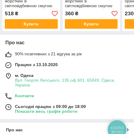
жорсткий зі
жорсткий зі
оран
світловідбивною смугою
світловідбивною смугою
світ
518
360
230
₴
₴
Купити
Купити
Про нас
90% позитивних з 21 відгука за рік
Працює з 13.10.2020
м. Одеса
Вул. Георгія Липського, 135.оф.601. 65049, Одеса,
Україна
Контакти
Сьогодні працює з 09:00 до 18:00
Показати весь графік роботи
КНОПКА
Про нас
ЗВ'ЯЗКУ