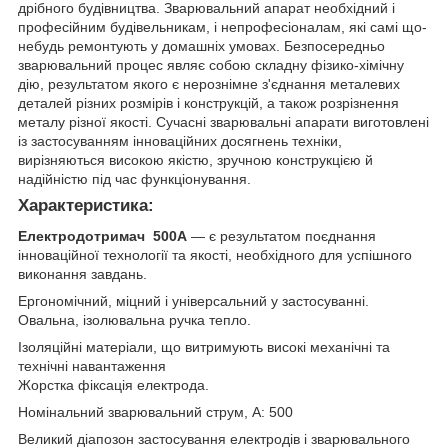
дрібного будівництва. Зварювальний апарат необхідний і
професійним будівельникам, і непрофесіоналам, які самі що-
небудь ремонтують у домашніх умовах. Безпосередньо
зварювальний процес являє собою складну фізико-хімічну
дію, результатом якого є нерознімне з'єднання металевих
деталей різних розмірів і конструкцій, а також розрізнення
металу різної якості. Сучасні зварювальні апарати виготовлені
із застосуванням інноваційних досягнень техніки,
вирізняються високою якістю, зручною конструкцією й
надійністю під час функціонування.
Характеристика:
Електродотримач 500А
— є результатом поєднання
інноваційної технології та якості, необхідного для успішного
виконання завдань.
Ергономічний, міцний і універсальний у застосуванні.
Овальна, ізолювальна ручка тепло.
Ізоляційні матеріали, що витримують високі механічні та
технічні навантаження
Жорстка фіксація електрода.
Номінальний зварювальний струм, А: 500
Великий діапозон застосування електродів і зварювального