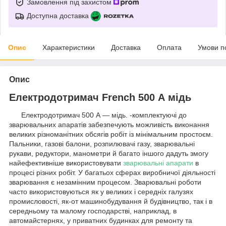
Замовлення під захистом
Доступна доставка
Опис
Характеристики
Доставка
Оплата
Умови п
Опис
Електродотримач French 500 А мідь
Електродотримач 500 А — мідь. -комплектуючі до
зварювальних апаратів забезпечують можливість виконання
великих різноманітних обсягів робіт із мінімальним простоєм.
Пальники, газові балони, розпилювачі газу, зварювальні
рукави, редуктори, манометри й багато іншого дадуть змогу
найефективніше використовувати
зварювальні апарати
в
процесі різних робіт. У багатьох сферах виробничої діяльності
зварювання є незамінним процесом. Зварювальні роботи
часто використовуються як у великих і середніх галузях
промисловості, як-от машинобудування й будівництво, так і в
середньому та малому господарстві, наприклад, в
автомайстернях, у приватних будинках для ремонту та