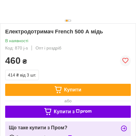
Електродотримач French 500 А мідь
В наявності
Код: 870 j-s
Опт і роздріб
460
₴
414 ₴
від 3 шт.
Купити
або
Купити з
Що таке купити з Пром?