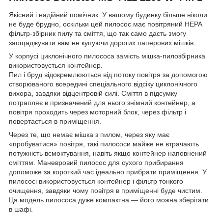
Якісний і надійний помічник. У вашому будинку більше ніколи
не буде брудно, оскільки цей пилосос має повітряний НЕРА
фільтр-збірник пилу та сміття, що так само дасть змогу
заощаджувати вам не купуючи дорогих паперових мішків.
У корпусі циклонічного пилососа замість мішка-пилозбірника
використовується контейнер.
Пил і бруд відокремлюються від потоку повітря за допомогою
створюваного всередині спеціального відсіку циклонічного
вихора, завдяки відцентровій силі. Сміття в підсумку
потрапляє в призначений для нього знімний контейнер, а
повітря проходить через моторний блок, через фільтр і
повертається в приміщення.
Через те, що немає мішка з пилом, через яку має
«пробуватися» повітря, такі пилососи майже не втрачають
потужність всмоктування, навіть якщо контейнер наповнений
сміттям. Маневровий пилосос для сухого прибирання
допоможе за короткий час ідеально прибрати приміщення. У
пилососі використовується контейнер і фільтр тонкого
очищення, завдяки чому повітря в приміщенні буде чистим.
Ця модель пилососа дуже компактна — його можна зберігати
в шафі.