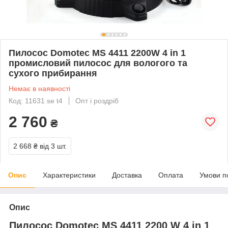
Пилосос Domotec MS 4411 2200W 4 in 1
промисловий пилосос для вологого та
сухого прибирання
Немає в наявності
Код: 11631 se t4
Опт і роздріб
2 760
₴
2 668 ₴
від 3 шт.
Опис
Характеристики
Доставка
Оплата
Умови п
Опис
Пилосос Domotec MS 4411 2200 W 4 in 1