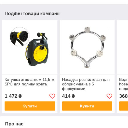
Подібні товари компанії
Котушка зі шлангом 11,5 м
Насадка-розпилювач для
Водя
SPC для поливу жовта
обприскувача з 5
hose
форсунками
пода
багатофункціональна
саду
1 472
414
368
₴
₴
кільцева насадка для
поливу обприскування
Купити
Купити
Про нас