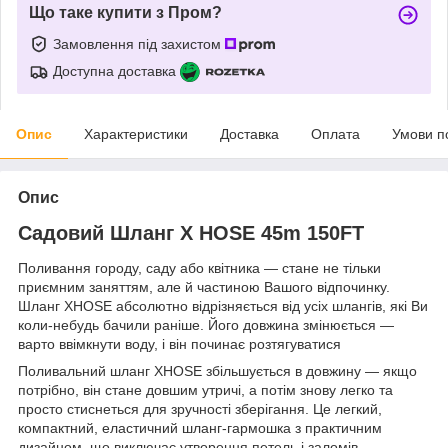
Що таке купити з Пром?
Замовлення під захистом
Доступна доставка
Опис
Характеристики
Доставка
Оплата
Умови п
Опис
Садовий Шланг X HOSE 45m 150FT
Поливання городу, саду або квітника — стане не тільки
приємним заняттям, але й частиною Вашого відпочинку.
Шланг XHOSE абсолютно відрізняється від усіх шлангів, які Ви
коли-небудь бачили раніше. Його довжина змінюється —
варто ввімкнути воду, і він починає розтягуватися
Поливальний шланг XHOSE збільшується в довжину — якщо
потрібно, він стане довшим утричі, а потім знову легко та
просто стиснеться для зручності зберігання. Це легкий,
компактний, еластичний шланг-гармошка з практичним
дизайном, що виключає утворення петель і заломів.