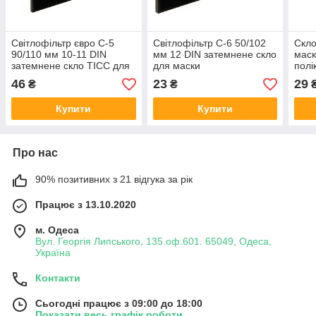
Світлофільтр євро С-5
Світлофільтр С-6 50/102
Скло
90/110 мм 10-11 DIN
мм 12 DIN затемнене скло
маск
затемнене скло ТІСС для
для маски
полі
маски
46
23
29
₴
₴
Купити
Купити
Про нас
90% позитивних з 21 відгука за рік
Працює з 13.10.2020
м. Одеса
Вул. Георгія Липського, 135.оф.601. 65049, Одеса,
Україна
Контакти
Сьогодні працює з 09:00 до 18:00
Показати весь графік роботи