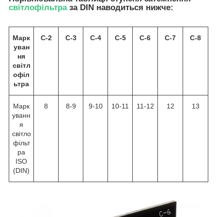
світлофільтра
за DIN наводиться нижче:
Марк
С-2
С-3
С-4
С-5
С-6
С-7
С-8
уван
ня
світл
офіл
ьтра
Марк
8
8-9
9-10
10-11
11-12
12
13
уванн
я
світло
фільт
ра
ISO
(DIN)