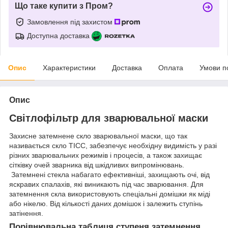
Що таке купити з Пром?
Замовлення під захистом
Доступна доставка
Опис
Характеристики
Доставка
Оплата
Умови п
Опис
Світлофільтр для зварювальної маски
Захисне затемнене скло зварювальної маски, що так
називається скло ТІСС, забезпечує необхідну видимість у разі
різних зварювальних режимів і процесів, а також захищає
сітківку очей зварника від шкідливих випромінювань.
Затемнені стекла набагато ефективніші, захищають очі, від
яскравих спалахів, які виникають під час зварювання. Для
затемнення скла використовують спеціальні домішки як міді
або нікелю. Від кількості даних домішок і залежить ступінь
затінення.
Порівнювальна таблиця ступеня затемнення