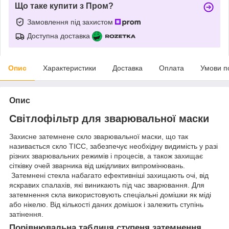
Що таке купити з Пром?
Замовлення під захистом
Доступна доставка
Опис
Характеристики
Доставка
Оплата
Умови п
Опис
Світлофільтр для зварювальної маски
Захисне затемнене скло зварювальної маски, що так
називається скло ТІСС, забезпечує необхідну видимість у разі
різних зварювальних режимів і процесів, а також захищає
сітківку очей зварника від шкідливих випромінювань.
Затемнені стекла набагато ефективніші захищають очі, від
яскравих спалахів, які виникають під час зварювання. Для
затемнення скла використовують спеціальні домішки як міді
або нікелю. Від кількості даних домішок і залежить ступінь
затінення.
Порівнювальна таблиця ступеня затемнення