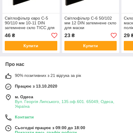
Світлофільтр євро С-5
Світлофільтр С-6 50/102
Скло
90/110 мм 10-11 DIN
мм 12 DIN затемнене скло
маск
затемнене скло ТІСС для
для маски
полі
маски
46
23
29
₴
₴
Купити
Купити
Про нас
90% позитивних з 21 відгука за рік
Працює з 13.10.2020
м. Одеса
Вул. Георгія Липського, 135.оф.601. 65049, Одеса,
Україна
Контакти
Сьогодні працює з 09:00 до 18:00
Показати весь графік роботи