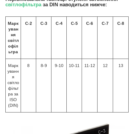
світлофільтра
за DIN наводиться нижче:
Марк
С-2
С-3
С-4
С-5
С-6
С-7
С-8
уван
ня
світл
офіл
ьтра
Марк
8
8-9
9-10
10-11
11-12
12
13
уванн
я
світло
фільт
ра за
ISO
(DIN)