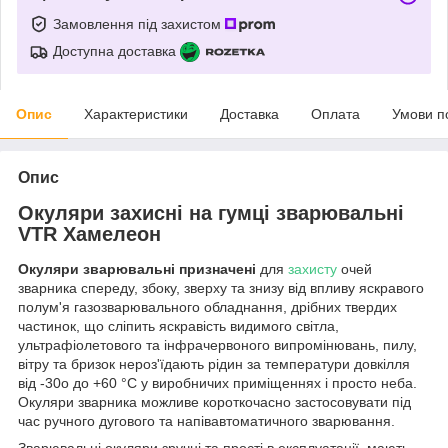
Замовлення під захистом
Доступна доставка
Опис
Характеристики
Доставка
Оплата
Умови п
Опис
Окуляри захисні на гумці зварювальні
VTR Хамелеон
Окуляри зварювальні призначені
для
захисту
очей
зварника спереду, збоку, зверху та знизу від впливу яскравого
полум'я газозварювального обладнання, дрібних твердих
частинок, що сліпить яскравість видимого світла,
ультрафіолетового та інфрачервоного випромінювань, пилу,
вітру та бризок нероз'їдають рідин за температури довкілля
від -30o до +60 °C у виробничих приміщеннях і просто неба.
Окуляри зварника можливе короткочасно застосовувати під
час ручного дугового та напівавтоматичного зварювання.