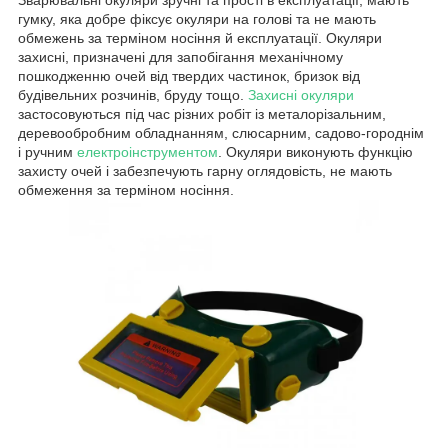
Зварювальні окуляри зручні та прості в експлуатації, мають
гумку, яка добре фіксує окуляри на голові та не мають
обмежень за терміном носіння й експлуатації. Окуляри
захисні, призначені для запобігання механічному
пошкодженню очей від твердих частинок, бризок від
будівельних розчинів, бруду тощо.
Захисні окуляри
застосовуються під час різних робіт із металорізальним,
деревообробним обладнанням, слюсарним, садово-городнім
і ручним
електроінструментом
. Окуляри виконують функцію
захисту очей і забезпечують гарну оглядовість, не мають
обмеження за терміном носіння.