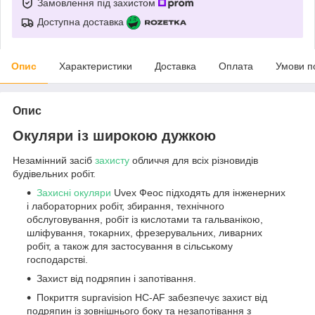
Замовлення під захистом
Доступна доставка
Опис
Характеристики
Доставка
Оплата
Умови п
Опис
Окуляри із широкою дужкою
Незамінний засіб
захисту
обличчя для всіх різновидів
будівельних робіт.
Захисні окуляри
Uvex Феос підходять для інженерних
і лабораторних робіт, збирання, технічного
обслуговування, робіт із кислотами та гальванікою,
шліфування, токарних, фрезерувальних, ливарних
робіт, а також для застосування в сільському
господарстві.
Захист від подряпин і запотівання.
Покриття supravision HC-AF забезпечує захист від
подряпин із зовнішнього боку та незапотівання з