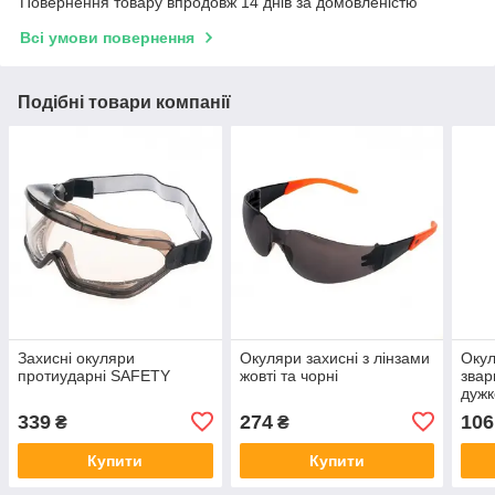
Повернення товару впродовж 14 днів за домовленістю
Всі умови повернення
Подібні товари компанії
Захисні окуляри
Окуляри захисні з лінзами
Окул
протиударні SAFETY
жовті та чорні
звар
дуж
339
274
106
₴
₴
Купити
Купити