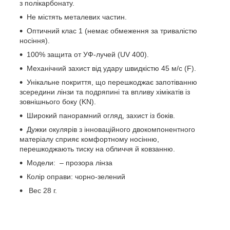
з полікарбонату.
Не містять металевих частин.
Оптичний клас 1 (немає обмеження за тривалістю
носіння).
100% защита от УФ-лучей (UV 400).
Механічний захист від удару швидкістю 45 м/с (F).
Унікальне покриття, що перешкоджає запотіванню
зсередини лінзи та подряпині та впливу хімікатів із
зовнішнього боку (KN).
Широкий панорамний огляд, захист із боків.
Дужки окулярів з інноваційного двокомпонентного
матеріалу сприяє комфортному носінню,
перешкоджають тиску на обличчя й ковзанню.
Модели: – прозора лінза
Колір оправи: чорно-зелений
Вес 28 г.