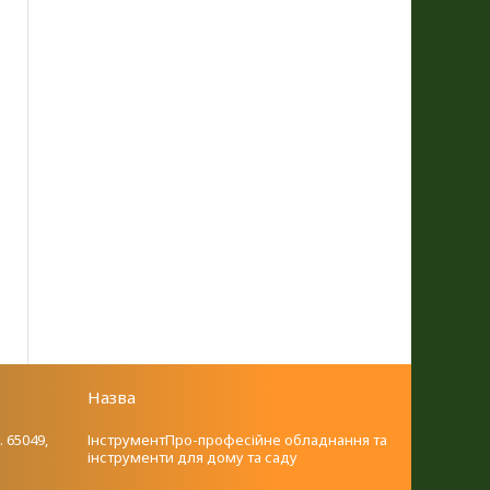
Назва
. 65049,
ІнструментПро-професійне обладнання та
інструменти для дому та саду