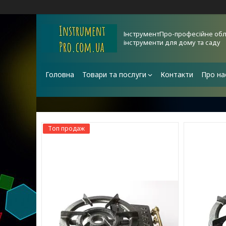
ІнструментПро-професійне обл
інструменти для дому та саду
Головна
Товари та послуги
Контакти
Про на
Топ продаж