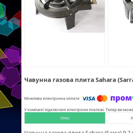
Чавунна газова плита Sahara (Sarra
У компанії підключені електронні платежі. Тепер ви мож
Опис
Х
Чавунна газова плита Sahara (Sarra) 9,2