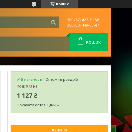
Кошик
+380 (67) 427-39-58
+380 (50) 449-08-87
Кошик
В наявності
Оптом і в роздріб
Код:
973 j-s
1 127 ₴
Показати оптові ціни
КУПИТИ