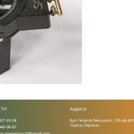
КТИ
Адреса
427-39-58
Вул. Георгія Липського, 135.оф.601
Одеса, Україна
449-08-87
nstrumentshop23@gmail.com