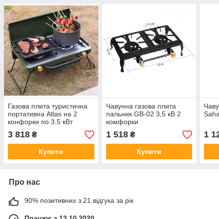
Газова плита туристична
Чавунна газова плита
Чаву
портативна Atlas на 2
пальник GB-02 3,5 кВ 2
Saha
конфорки по 3.5 кВт
комфорки
3 818
1 518
1 1
₴
₴
Купити
Купити
Про нас
90% позитивних з 21 відгука за рік
Працює з 13.10.2020