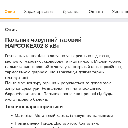
Опис
Характеристики
Доставка
Оплата
Умови п
Опис
Пальник чавунний газовий
HAPCOKEX02 8 кВт
Газова плита настільна чавунна універсальна під казан,
каструлю, жаровню, сковороду та інші ємності. Міцний корпус
пальника виготовлений із чавуну та покритий антикорозійною,
термостійкою фарбою, що забезпечує довгий термін
експлуатації.
Плита має контуру горіння й регулюється за допомогою
запірної арматури. Розпалювання плити механічне.
Європейська якість. Пальник працює на пропані від будь-
якого газового балона.
Технічні характеристики
Матеріал: Металевий каркас із чавунним пальником
Призначення Гридл, Дистилятор, Коптильня,