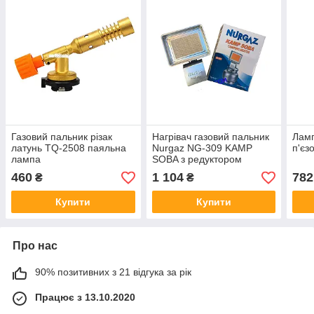
Газовий пальник різак
Нагрівач газовий пальник
Ламп
латунь TQ-2508 паяльна
Nurgaz NG-309 KAMP
п'єз
лампа
SOBA з редуктором
інфачервоного
460
1 104
782
₴
₴
випромінювання
Купити
Купити
Про нас
90% позитивних з 21 відгука за рік
Працює з 13.10.2020