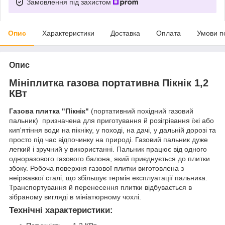
Замовлення під захистом
Опис
Характеристики
Доставка
Оплата
Умови п
Опис
Мініплитка газова портативна Пікнік 1,2
КВт
Газова плитка "Пікнік"
(портативний похідний газовий
пальник) призначена для приготування й розігрівання їжі або
кип'ятіння води на пікніку, у поході, на дачі, у дальній дорозі та
просто під час відпочинку на природі. Газовий пальник дуже
легкий і зручний у використанні. Пальник працює від одного
одноразового газового балона, який приєднується до плитки
збоку. Робоча поверхня газової плитки виготовлена з
неіржавкої сталі, що збільшує термін експлуатації пальника.
Транспортування й перенесення плитки відбувається в
зібраному вигляді в мініатюрному чохлі.
Технічні характеристики: