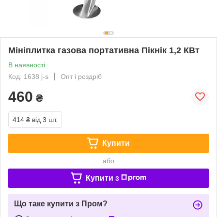
Мініплитка газова портативна Пікнік 1,2 КВт
В наявності
Код: 1638 j-s
Опт і роздріб
460
₴
414 ₴
від 3 шт.
Купити
або
Купити з
Що таке купити з Пром?