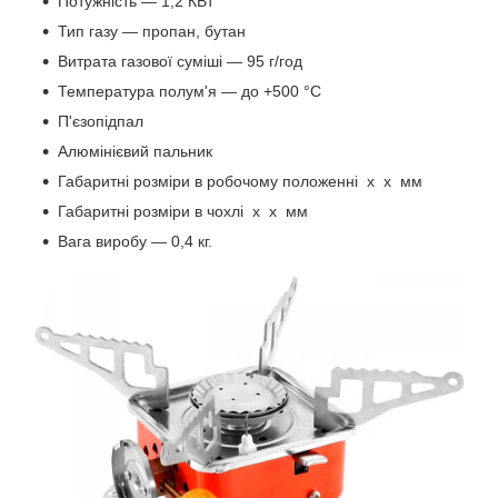
Потужність — 1,2 КВт
Тип газу — пропан, бутан
Витрата газової суміші — 95 г/год
Температура полум'я — до +500 °C
П'єзопідпал
Алюмінієвий пальник
Габаритні розміри в робочому положенні х х мм
Габаритні розміри в чохлі х х мм
Вага виробу — 0,4 кг.