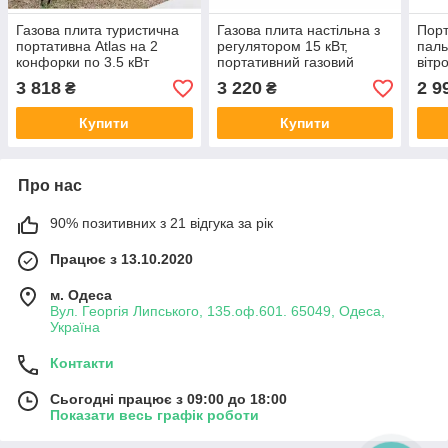
Газова плита туристична
Газова плита настільна з
Порт
портативна Atlas на 2
регулятором 15 кВт,
паль
конфорки по 3.5 кВт
портативний газовий
вітр
пальник
3 818
3 220
2 9
₴
₴
Купити
Купити
Про нас
90% позитивних з 21 відгука за рік
Працює з 13.10.2020
м. Одеса
Вул. Георгія Липського, 135.оф.601. 65049, Одеса,
Україна
Контакти
Сьогодні працює з 09:00 до 18:00
Показати весь графік роботи