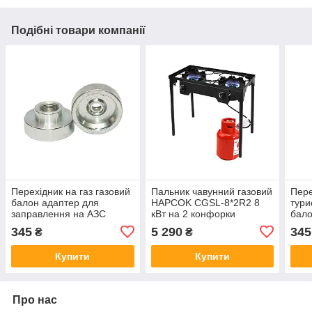
Подібні товари компанії
Перехідник на газ газовий
Пальник чавунний газовий
Пере
балон адаптер для
HAPCOK CGSL-8*2R2 8
тури
заправлення на АЗС
кВт на 2 конфорки
бало
бутан
345
5 290
345
₴
₴
Купити
Купити
Про нас