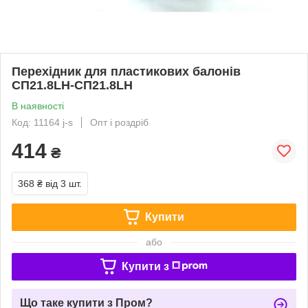
Перехідник для пластикових балонів
СП21.8LH-СП21.8LH
В наявності
Код: 11164 j-s
Опт і роздріб
414
₴
368 ₴
від 3 шт.
Купити
або
Купити з
Що таке купити з Пром?